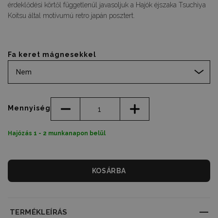
érdeklődési körtől függetlenül javasoljuk a Hajók éjszaka Tsuchiya
Koitsu által motívumú retro japán posztert.
Fa keret mágnesekkel
Nem
Mennyiség
Hajózás 1 - 2 munkanapon belül
KOSÁRBA
TERMÉKLEÍRÁS