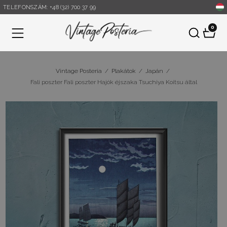
TELEFONSZÁM: +48 (32) 700 37 99
0
Menü
Vintage Posteria
/
Plakátok
/
Japán
/
Fali poszter Fali poszter Hajók éjszaka Tsuchiya Koitsu által