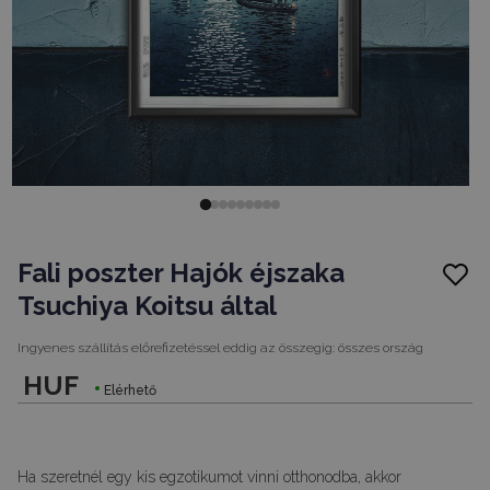
Fali poszter Hajók éjszaka
Tsuchiya Koitsu által
Ingyenes szállítás előrefizetéssel eddig az összegig:
összes ország
HUF
Elérhető
Ha szeretnél egy kis egzotikumot vinni otthonodba, akkor