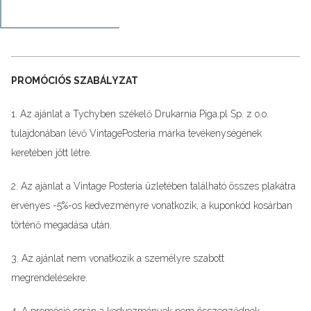
PROMÓCIÓS SZABÁLYZAT
1. Az ajánlat a Tychyben székelő Drukarnia Piga.pl Sp. z o.o.
tulajdonában lévő VintagePosteria márka tevékenységének
keretében jött létre.
2. Az ajánlat a Vintage Posteria üzletében található összes plakátra
érvényes -5%-os kedvezményre vonatkozik, a kuponkód kosárban
történő megadása után.
3. Az ajánlat nem vonatkozik a személyre szabott
megrendelésekre.