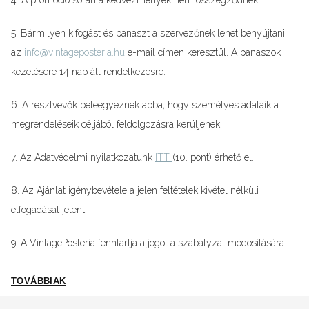
4. A promóció során a kedvezmények nem összegződnek.
5. Bármilyen kifogást és panaszt a szervezőnek lehet benyújtani
az
info@vintageposteria.hu
e-mail címen keresztül. A panaszok
kezelésére 14 nap áll rendelkezésre.
6. A résztvevők beleegyeznek abba, hogy személyes adataik a
megrendeléseik céljából feldolgozásra kerüljenek.
7. Az Adatvédelmi nyilatkozatunk
ITT
(10. pont) érhető el.
8. Az Ajánlat igénybevétele a jelen feltételek kivétel nélküli
elfogadását jelenti.
9. A VintagePosteria fenntartja a jogot a szabályzat módosítására.
TOVÁBBIAK