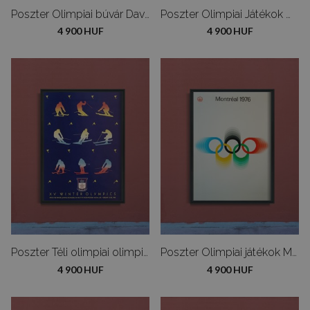
Poszter Olimpiai búvár David Hockney
Poszter Olimpiai Játékok Münchenben Alfonso HÜPPI
4 900 HUF
4 900 HUF
Poszter Téli olimpiai olimpia Calgary
Poszter Olimpiai játékok Montrealban
4 900 HUF
4 900 HUF