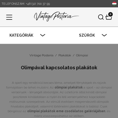
TELEFONSZÁM: +48 (32) 700 37 99
0
Menü
KATEGÓRIÁK
SZŰRŐK
Vintage Posteria
/
Plakátok
/
Olimpiai
Olimpával kapcsolatos plakátok
A sport egy rendkívül kecses téma, amelyet fényképek és rajzok
formájában be lehet mutatni. Az
olimpiai plakátok
a sport - az olimpiai
versenyek - lényegét ábrázolják. Az üzletünk által kínált olimpiai
poszterek kínálatában a nyári és téli versenyekhez kapcsolódó
motívumok szerepelnek. Az elmúlt években megrendezett olimpiák
hivatalos plakátjait, valamint történelmi plakátokat is találsz. Csak
böngéssz az
olimpiai plakátok eme csodálatos galériájában
, és
máris visszarepülhetsz az időben.