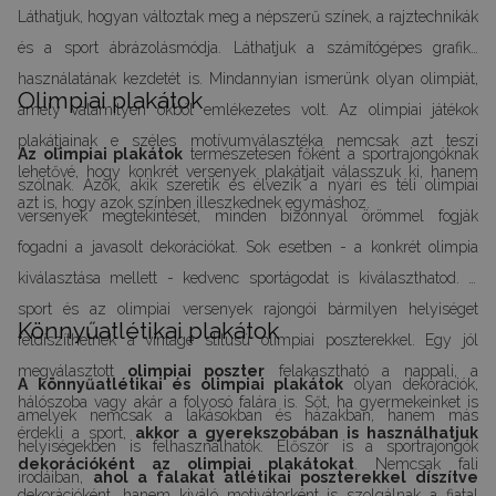
Láthatjuk, hogyan változtak meg a népszerű színek, a rajztechnikák
és a sport ábrázolásmódja. Láthatjuk a számítógépes grafika
használatának kezdetét is. Mindannyian ismerünk olyan olimpiát,
Olimpiai plakátok
amely valamilyen okból emlékezetes volt. Az olimpiai játékok
plakátjainak e széles motívumválasztéka nemcsak azt teszi
Az olimpiai plakátok
természetesen főként a sportrajongóknak
lehetővé, hogy konkrét versenyek plakátjait válasszuk ki, hanem
szólnak. Azok, akik szeretik és élvezik a nyári és téli olimpiai
azt is, hogy azok színben illeszkednek egymáshoz.
versenyek megtekintését, minden bizonnyal örömmel fogják
fogadni a javasolt dekorációkat. Sok esetben - a konkrét olimpia
kiválasztása mellett - kedvenc sportágodat is kiválaszthatod. A
sport és az olimpiai versenyek rajongói bármilyen helyiséget
Könnyűatlétikai plakátok
feldíszíthetnek a vintage stílusú olimpiai poszterekkel. Egy jól
megválasztott
olimpiai poszter
felakasztható a nappali, a
A könnyűatlétikai és olimpiai plakátok
olyan dekorációk,
hálószoba vagy akár a folyosó falára is. Sőt, ha gyermekeinket is
amelyek nemcsak a lakásokban és házakban, hanem más
érdekli a sport,
akkor a gyerekszobában is használhatjuk
helyiségekben is felhasználhatók. Először is a sportrajongók
dekorációként az olimpiai plakátokat
. Nemcsak fali
irodáiban,
ahol a falakat atlétikai poszterekkel díszítve
dekorációként, hanem kiváló motivátorként is szolgálnak a fiatal