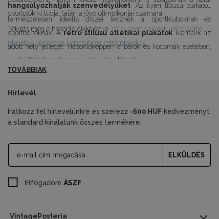
hangsúlyozhatják szenvedélyüket
. Az ilyen típusú plakátok
sportolók ki tudja, talán a jövő olimpikonjai számára.
természetesen ideális díszei lesznek a sportkluboknak és
Tekints meg a hasonló cikkeket is:
retro sportplakátok
,
retro autós
sportboltoknak. A
retro stílusú atlétikai plakátok
kiemelik az
plakátok
,
utazással kapcsolatos retro plakátok
.
adott hely jellegét. Hasonlóképpen a bárok és kocsmák esetében,
ahol például sportversenyeket közvetítenek.
TOVÁBBIAK
Hírlevél
Iratkozz fel hírlevelünkre és szerezz
-600 HUF
kedvezményt
a standard kínálatunk összes termékére.
ELKÜLDÉS
Elfogadom
ÁSZF
VintagePosteria