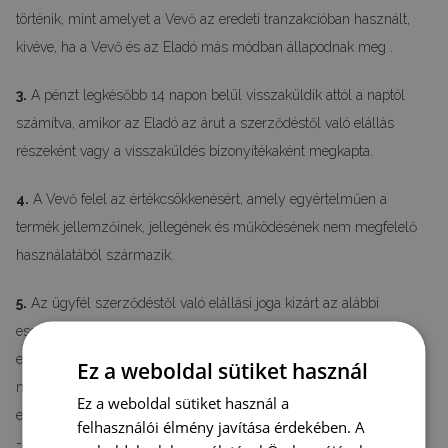
történik, mint amelyet a Vevő az eredeti tranzakcióban használt,
kivéve, ha a Vevő és az Eladó más módban állapodnak meg .
3.
A pénzt legkésőbb 14 napon belül visszaküldik attól a naptól
számítva, amikor az Eladó az árut a szerződéstől való elállás
részeként vagy a visszaküldés bizonyítékaként megkapta.
4.
A Vevő felel az értékcsökkenésért, amely egyértelműen a
termék jellemzőinek, jellegének és működésének nem megfelelő
használatából származik.
5.
Az ügyfél szerződéstől való elállási joga kizárt az alábbi
esetekben :-azon szerződések, melyekben a szolgáltatás nem
előregyártott termékre vonatkozik, amelyet a fogyasztó által
Ez a weboldal sütiket használ
megadott jellemzőknek megfelelően gyártanak le, vagy amelyek
Ez a weboldal sütiket használ a
egyedi igények kielégítésére szolgálnak,
felhasználói élmény javítása érdekében. A
-azon szerződések, amelyekben a szerződés tárgyát lezárt