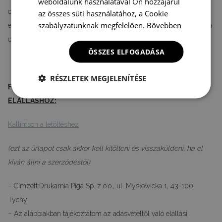
weboldalunk használatával Ön hozzájárul
csomagban szállítják, amelyet a csomagolás felnyitása után
az összes süti használatához, a Cookie
szabályzatunknak megfelelően.
Bővebben
egészségügyi vagy higiéniai okokból nem lehet visszaküldeni, ha a
csomagolást a szállítást követően megnyitották
ÖSSZES ELFOGADÁSA
RÉSZLETEK MEGJELENÍTÉSE
FORMANYOMTATVÁNY MINTA A SZERZŐDÉSTŐL VALÓ
ELÁLLÁSHOZ:
Kattintson a letöltéshez
(ezt az űrlapot csak akkor kell kitölteni és visszaküldeni, ha el
kíván állni a szerződéstől)
– Címzett:Drukarnia Piga Sp. z o.o., ul. Mysłowicka 1, 43-100,
Tychy
– Az alábbiakban tájékoztatom az adásvételtől való elállási