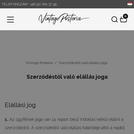
TELEFONSZÁM: +48 (32) 700 37 99
0
Menü
Vintage Posteria
/
Szerződéstől való elállás joga
Szerződéstől való elállás joga
Elállási jog
1.
Az ügyfélnek joga van 14 napon belül indoklás nélkül elállni a
szerződéstől. A szerződéstől való elállás határideje attól a naptól