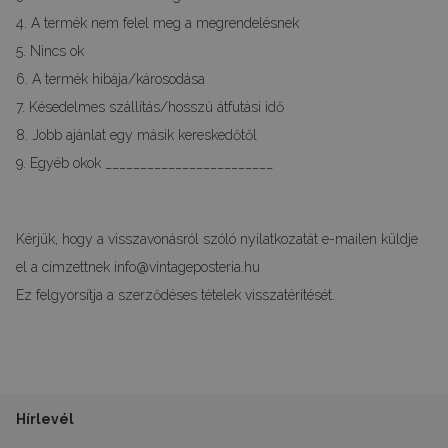
4. A termék nem felel meg a megrendelésnek
5. Nincs ok
6. A termék hibája/károsodása
7. Késedelmes szállítás/hosszú átfutási idő
8. Jobb ajánlat egy másik kereskedőtől
9. Egyéb okok ________________________
Kérjük, hogy a visszavonásról szóló nyilatkozatát e-mailen küldje
el a címzettnek
info@vintageposteria.hu
Ez felgyorsítja a szerződéses tételek visszatérítését.
Hírlevél