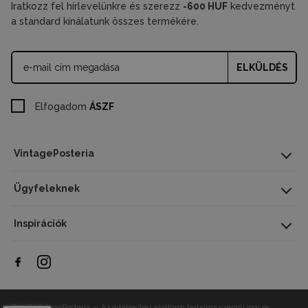
Iratkozz fel hírlevelünkre és szerezz
-600 HUF
kedvezményt
a standard kínálatunk összes termékére.
ELKÜLDÉS
Elfogadom
ÁSZF
VintagePosteria
Ügyfeleknek
Inspirációk
©2026 VintagePosteria — Az értékesítési platform tartalma szerzői jogi és