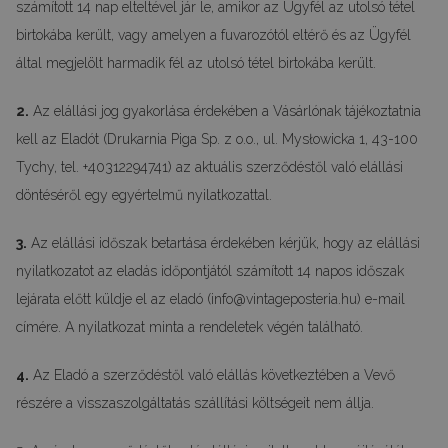
számított 14 nap elteltével jár le, amikor az Ügyfél az utolsó tétel
birtokába került, vagy amelyen a fuvarozótól eltérő és az Ügyfél
által megjelölt harmadik fél az utolsó tétel birtokába került.
2.
Az elállási jog gyakorlása érdekében a Vásárlónak tájékoztatnia
kell az Eladót (Drukarnia Piga Sp. z o.o., ul. Mysłowicka 1, 43-100
Tychy, tel. +40312294741) az aktuális szerződéstől való elállási
döntéséről egy egyértelmű nyilatkozattal.
3.
Az elállási időszak betartása érdekében kérjük, hogy az elállási
nyilatkozatot az eladás időpontjától számított 14 napos időszak
lejárata előtt küldje el az eladó (
info@vintageposteria.hu
) e-mail
címére. A nyilatkozat minta a rendeletek végén található.
4.
Az Eladó a szerződéstől való elállás következtében a Vevő
részére a visszaszolgáltatás szállítási költségeit nem állja.