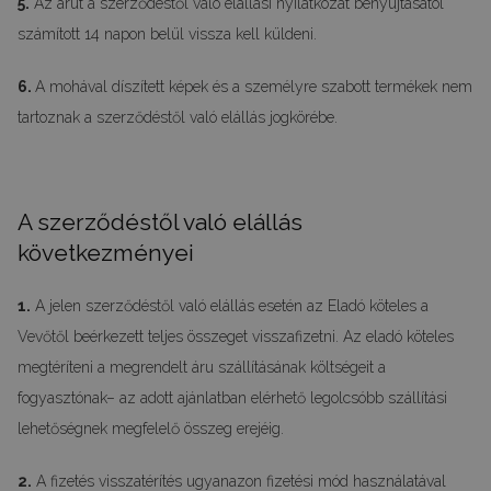
5.
Az árut a szerződéstől való elállási nyilatkozat benyújtásától
számított 14 napon belül vissza kell küldeni.
6.
A mohával díszített képek és a személyre szabott termékek nem
tartoznak a szerződéstől való elállás jogkörébe.
A szerződéstől való elállás
következményei
1.
A jelen szerződéstől való elállás esetén az Eladó köteles a
Vevőtől beérkezett teljes összeget visszafizetni. Az eladó köteles
megtéríteni a megrendelt áru szállításának költségeit a
fogyasztónak– az adott ajánlatban elérhető legolcsóbb szállítási
lehetőségnek megfelelő összeg erejéig.
2.
A fizetés visszatérítés ugyanazon fizetési mód használatával