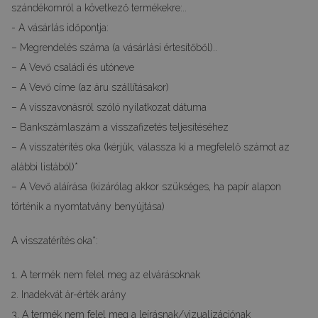
szándékomról a következő termékekre:..
- A vásárlás időpontja:
– Megrendelés száma (a vásárlási értesítőből)..
– A Vevő családi és utóneve
– A Vevő címe (az áru szállításakor)
– A visszavonásról szóló nyilatkozat dátuma
– Bankszámlaszám a visszafizetés teljesítéséhez
– A visszatérítés oka (kérjük, válassza ki a megfelelő számot az
alábbi listából)*
– A Vevő aláírása (kizárólag akkor szükséges, ha papír alapon
történik a nyomtatvány benyújtása)
A visszatérítés oka*:
1. A termék nem felel meg az elvárásoknak
2. Inadekvát ár-érték arány
3. A termék nem felel meg a leírásnak/vizualizációnak