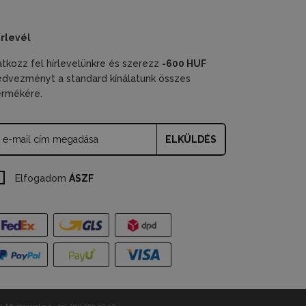
írlevél
ratkozz fel hírlevelünkre és szerezz
-600 HUF
edvezményt a standard kínálatunk összes
ermékére.
ELKÜLDÉS
Elfogadom
ÁSZF