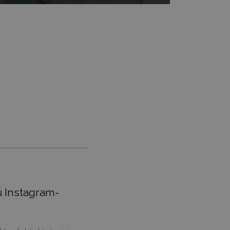
m
ű Instagram-