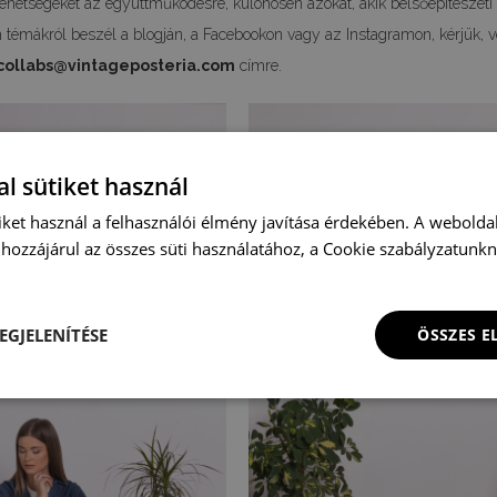
ehetségeket az együttműködésre, különösen azokat, akik belsőépítészeti
en témákról beszél a blogján, a Facebookon vagy az Instagramon, kérjük, v
collabs@vintageposteria.com
címre.
l sütiket használ
iket használ a felhasználói élmény javítása érdekében. A webolda
hozzájárul az összes süti használatához, a Cookie szabályzatunk
EGJELENÍTÉSE
ÖSSZES 