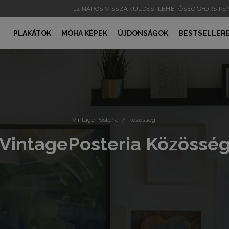
14 NAPOS VISSZAKÜLDÉSI LEHETŐSÉG
|
GYORS R
PLAKÁTOK
MÓHA KÉPEK
ÚJDONSÁGOK
BESTSELLER
Vintage Posteria
/
Közösség
VintagePosteria Közössé