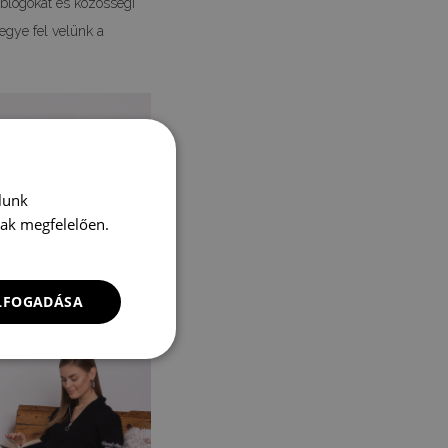
 blogokat és közösségi
egye fel velünk a
lunk
nak megfelelően.
ELFOGADÁSA