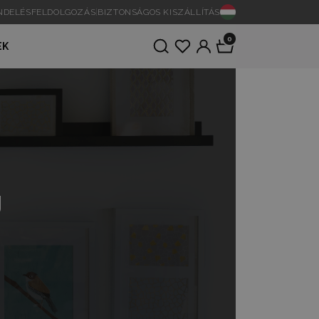
ENDELÉSFELDOLGOZÁS
|
BIZTONSÁGOS KISZÁLLÍTÁS
0
EK
g