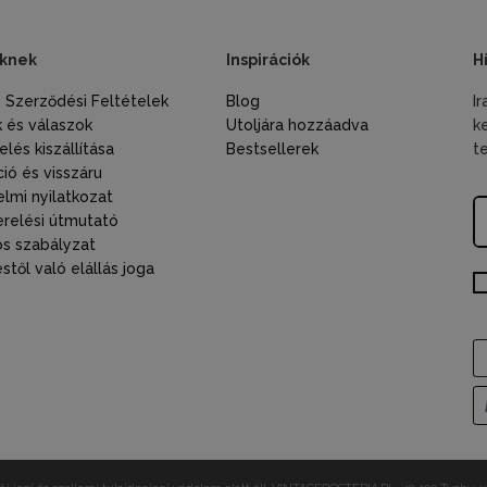
knek
Inspirációk
H
s Szerződési Feltételek
Blog
I
 és válaszok
Utoljára hozzáadva
k
lés kiszállítása
Bestsellerek
t
ió és visszáru
lmi nyilatkozat
relési útmutató
s szabályzat
től való elállás joga