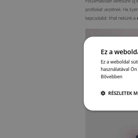
Folyamatosan keresünk új t
profilokat vezetnek. Ha ily
kapcsolatot. Írhat nekünk a
Ez a webolda
Ez a weboldal süt
használatával Ön 
Bővebben
RÉSZLETEK M