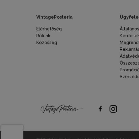
VintagePosteria
Ügyfele
Elérhetőség
Általáno
Rólunk
Kérdések
Közösség
Megrende
Reklamác
Adatvéde
Összesze
Promóció
Szerződés