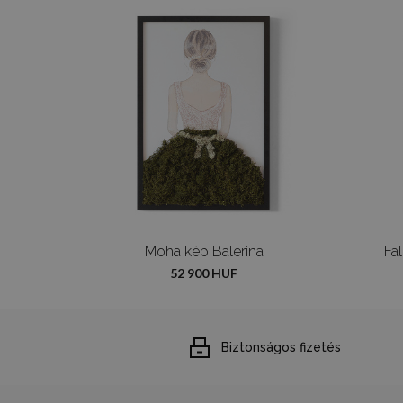
Moha kép Balerina
Fa
52 900 HUF
Biztonságos fizetés