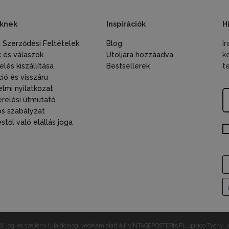
knek
Inspirációk
H
s Szerződési Feltételek
Blog
I
 és válaszok
Utoljára hozzáadva
k
lés kiszállítása
Bestsellerek
t
ió és visszáru
lmi nyilatkozat
relési útmutató
s szabályzat
től való elállás joga
i jogi és szellemi tulajdonjogi védelem alatt áll.
VINTAGEPOSTERIA.PL, 43-100 Tychy, ul