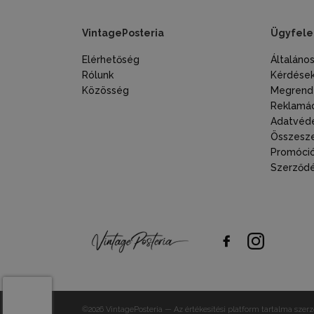
VintagePosteria
Ügyfele
Elérhetőség
Általáno
Rólunk
Kérdések
Közösség
Megrende
Reklamác
Adatvéde
Összesze
Promóció
Szerződés
©2026 VintagePosteria — Az értékesítési platform tartalma szerző