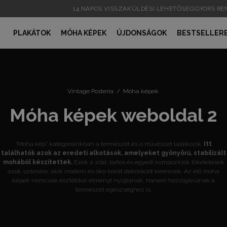
14 NAPOS VISSZAKÜLDÉSI LEHETŐSÉG
|
GYORS R
PLAKÁTOK
MÓHA KÉPEK
ÚJDONSÁGOK
BESTSELLER
Vintage Posteria
/
Móha képek
Móha képek weboldal 2
"Moha kép" kategóriánkban a természet és a művészet találkozik.
Itt
találhatók azok az eredeti alkotások, amelyeket gyönyörű, stabilizált
mohából készítettek.
Ezek a zöld, tartós és egyedi kompozíciók tökéletesek
azok számára, akik modern és öko-barát dekorációt keresnek. Az élő moha
képek nemcsak esztétikai élményt nyújtanak, hanem hozzájárulnak a
természet egészséghez is.