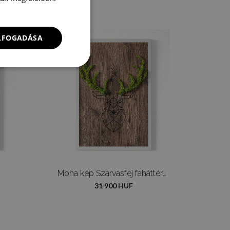
ELFOGADÁSA
Moha kép Szarvasfej faháttéren
31 900 HUF