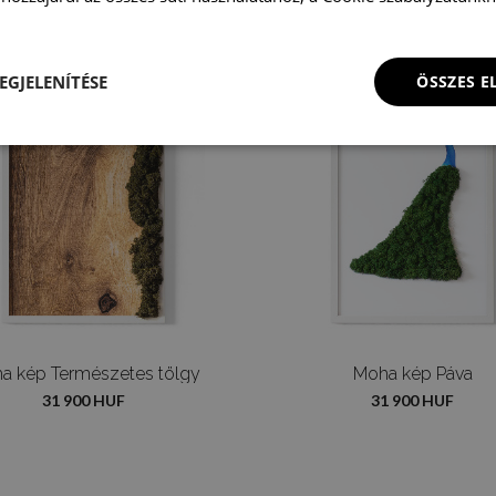
EGJELENÍTÉSE
ÖSSZES 
a kép Természetes tölgy
Moha kép Páva
31 900 HUF
31 900 HUF