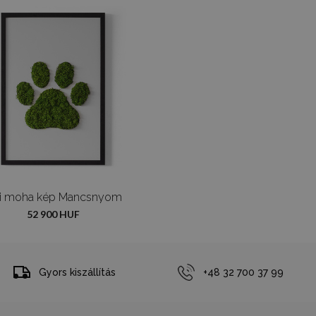
li moha kép Mancsnyom
52 900 HUF
Gyors kiszállítás
+48 32 700 37 99