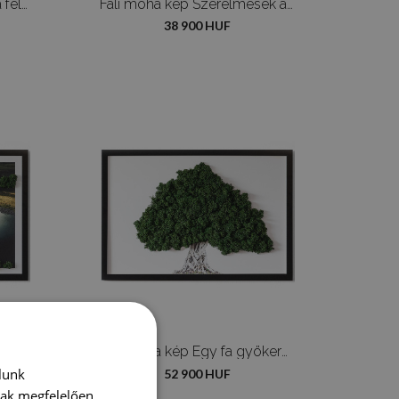
Élő moha kép Az ember a felhőkben
Fali moha kép Szerelmesek a tengerparton
38 900 HUF
mbon
Fali moha kép Egy fa gyökerei fehér alapon
lunk
52 900 HUF
nak megfelelően.