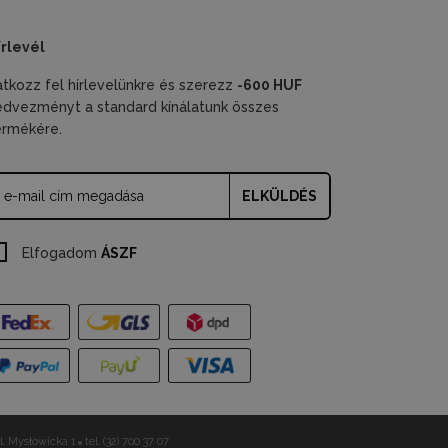
írlevél
ratkozz fel hírlevelünkre és szerezz
-600 HUF
edvezményt a standard kínálatunk összes
ermékére.
ELKÜLDÉS
Elfogadom
ÁSZF
. Mysłowicka 1
tel. (32) 700 37 07