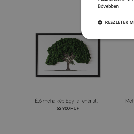
Bővebben
RÉSZLETEK M
Élő moha kép Egy fa fehér alapon
Moh
52 900 HUF