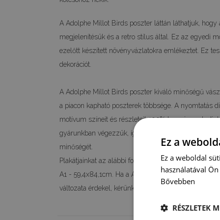
A Adolphe Millot Birds poszter láttán láthatjuk, hog
megjelenítésük és a retro stílus által. Ez az egyedi 
ezelőtt készített növényvázlatokra emlékeztet. Ez te
dekorációt.
A Adolphe Millot Birds poszter kiváló minőségű vás
a piacon kapható poszterek többsége. A nyomtatás digi
motívum színeit és részleteit 100%-ban vissza tudjuk 
gyárunkban végezzük, így garantálni tudjuk neked 
Ez a webolda
minőségét.
Ez a weboldal süt
Plakátjainkat az alábbi formátumokban kínáljuk: A4 
használatával Ön 
A1 - 59,4x84,1cm. Ha a Adolphe Millot Birds poszter
Bővebben
változata érdekel, kérünk, vedd fel velünk a kapcsolat
RÉSZLETEK M