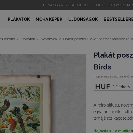
14 NAPOS VISSZAKÜLDÉSI LEHETŐSÉG
|
GYORS R
PLAKÁTOK
MÓHA KÉPEK
ÚJDONSÁGOK
BESTSELLER
 Posteria
/
Plakátok
/
Növények
/
Plakát poszter Plakát poszter Adolphe Millo
Plakát posz
Birds
Ingyenes szállítás előre
HUF
Elérhető
A retro stílusú, növé
egyaránt ajánlott ott
témájához kapcsolódó
Hajózás 1 - 2 munka