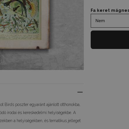
Fa keret mágne
Nem
ot Birds poszter egyaránt ajánlott otthonokba,
ódó irodai és kereskedelmi helyiségekbe. A
ezekben a helyiségekben, és tematikus jelleget