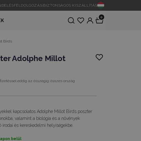
ENDELÉSFELDOLGOZÁS
|
BIZTONSÁGOS KISZÁLLÍTÁS
0
EK
t Birds
ter Adolphe Millot
fizetéssel eddig az összegig:
összes ország
nyekkel kapcsolatos Adolphe Millot Birds poszter
honokba, valamint a biológia és a növények
 irodai és kereskedelmi helyiségekbe.
napon belül