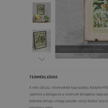
nagyobbításhoz kattints a képre
TERMÉKLEÍRÁS
A retro stílusú, növényekkel kapcsolatos Adolphe Mill
valamint a biológia és a növények témájához kapcsol
botanikai témájú vintage poszter vonzó faldísz lesz 
kölcsönöz nekik.