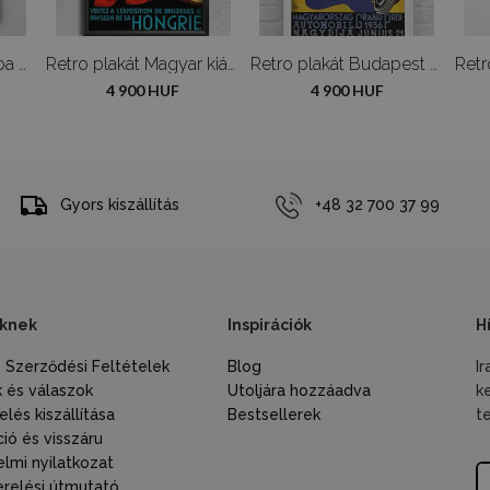
Poszter Anya és baba Gustav Klimt
Retro plakát Magyar kiállítás
Retro plakát Budapest MAGYARHORZAG GRAND PRIX AUTO
4 900 HUF
4 900 HUF
Gyors kiszállítás
+48 32 700 37 99
knek
Inspirációk
H
s Szerződési Feltételek
Blog
I
 és válaszok
Utoljára hozzáadva
k
lés kiszállítása
Bestsellerek
t
ió és visszáru
lmi nyilatkozat
relési útmutató