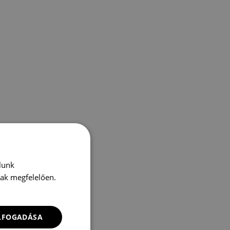
lunk
nak megfelelően.
ELFOGADÁSA