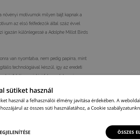
y a növényi motívumok milyen bájt kapnak a
motívum az első felfedezők által száz évvel
szi igazán különlegessé a Adolphe Millot Birds
zonra van nyomtatva, nem pedig papírra, mint
tális technológiával készül, így az eredeti
adni. A teljes gyártási folyamatot a mi
a vintage vászon poszterek legmagasabb
l sütiket használ
iket használ a felhasználói élmény javítása érdekében. A webolda
- 21x29,7cm, A3 - 29,7x42cm, A2 - 42x59,4cm i
hozzájárul az összes süti használatához, a Cookie szabályzatunk
 egyéb, nem szabványos méretű, retro stílusú
ot.
EGJELENÍTÉSE
ÖSSZES 