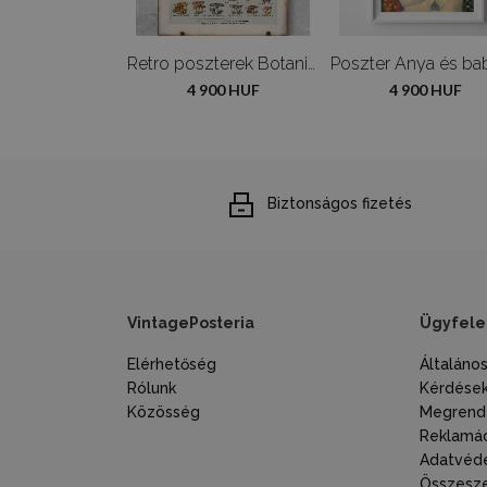
Retro poszterek Adolphe Millot Flowers
Retro poszterek Botanikus gomba gomba poszter
900 HUF
4 900 HUF
4 900 HUF
Biztonságos fizetés
VintagePosteria
Ügyfele
Elérhetőség
Általáno
Rólunk
Kérdések
Közösség
Megrende
Reklamác
Adatvéde
Összesze