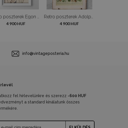
Retro poszterek Egon schiele meztelen lányok
Retro poszterek Adolphe Millot Flowers
4 900 HUF
4 900 HUF
4 900 H
info@vintageposteria.hu
írlevél
ratkozz fel hírlevelünkre és szerezz
-600 HUF
edvezményt a standard kínálatunk összes
ermékére.
ELKÜLDÉS