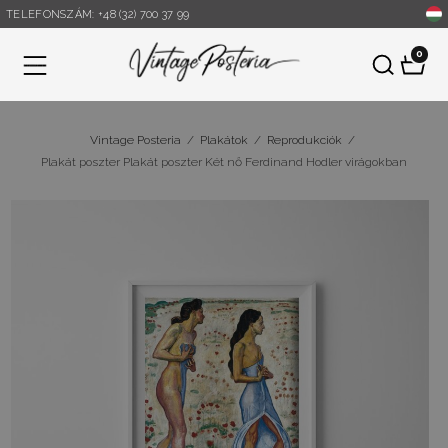
TELEFONSZÁM: +48 (32) 700 37 99
0
Menü
Vintage Posteria
/
Plakátok
/
Reprodukciók
/
Plakát poszter Plakát poszter Két nő Ferdinand Hodler virágokban