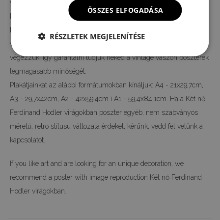
vászonra van nyomtatva, nem pedig papírra, mint a piacon
ÖSSZES ELFOGADÁSA
kapható poszterek többsége. A nyomtatás digitális technológiával
készül, így az eredeti motívum színeit és részleteit 100%-ban
RÉSZLETEK MEGJELENÍTÉSE
vissza tudjuk adni. A teljes gyártási folyamatot a mi gyárunkban
végezzük, így garantálni tudjuk neked a vintage vászon poszterek
legmagasabb minőségét.
Plakátjainkat az alábbi formátumokban kínáljuk: A4 - 21x29,7cm,
A3 - 29,7x42cm, A2 - 42x59,4cm i A1 - 59,4x84,1cm. Ha a Két nő
Ferdinand Hodler virágokban poszter egyéb, nem szabványos
méretű, retro stílusú változata érdekel, kérünk, vedd fel velünk a
kapcsolatot.
If you like art and are looking for an unique decoration, we
recommend a poster with image reproduction Két nő Ferdinand
Hodler virágokban.