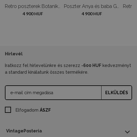
Adolphe Millot Flowers
Retro poszterek Botanikus gomba gomba poszter
Poszter Anya és baba Gustav Klimt
4 900 HUF
4 900 HUF
Hírlevél
Iratkozz fel hírlevelünkre és szerezz
-600 HUF
kedvezményt
a standard kínálatunk összes termékére.
ELKÜLDÉS
Elfogadom
ÁSZF
VintagePosteria