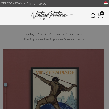
TELEFONSZÁM: +48 (32) 700 37 99
0
Menü
Vintage Posteria
/
Plakátok
/
Olimpiai
/
Plakát poszter Plakát poszter Olimpiai poszter