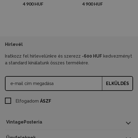
4 900 HUF
4 900 HUF
Hírlevél
Iratkozz fel hírlevelünkre és szerezz
-600 HUF
kedvezményt
a standard kínálatunk összes termékére.
ELKÜLDÉS
Elfogadom
ÁSZF
VintagePosteria
Ügyfeleknek