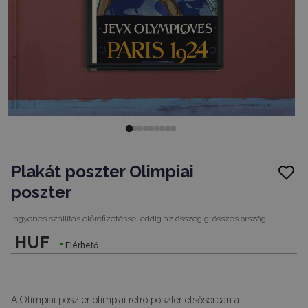
Plakát poszter Olimpiai
poszter
Ingyenes szállítás előrefizetéssel eddig az összegig:
összes ország
HUF
Elérhető
A Olimpiai poszter olimpiai retro poszter elsősorban a