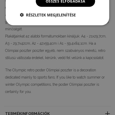
többsége. A nyomtatás digitális technológiával készül, így az
ÖSSZES ELFOGADÁSA
eredeti motívum színeit és részleteit 100%-ban vissza tudjuk adni.
RÉSZLETEK MEGJELENÍTÉSE
A teljes gyártási folyamatot a mi gyárunkban végezzük, így
garantálni tudjuk neked a vintage vászon poszterek legmagasabb
minőségét.
Plakátjainkat az alábbi formátumokban kínáljuk: A4 - 21x29,7cm,
A3 - 29,7x42cm, A2 - 42x59,4cm i A1 - 59,4x84,1cm. Ha a
Olimpiai poszter poszter egyéb, nem szabványos méretű, retro
stílusú változata érdekel, kérünk, vedd fel velünk a kapcsolatot.
The Olympic retro poster Olimpiai poszter is a decoration
dedicated mainly to sports fans. If you like to watch summer or
winter Olympic competitions, the poster Olimpiai poszter is
certainly for you.
TERMÉKINFORMÁCIÓK