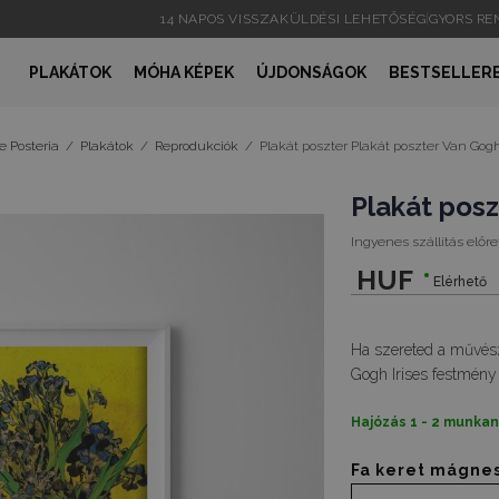
14 NAPOS VISSZAKÜLDÉSI LEHETŐSÉG
|
GYORS R
PLAKÁTOK
MÓHA KÉPEK
ÚJDONSÁGOK
BESTSELLER
e Posteria
/
Plakátok
/
Reprodukciók
/
Plakát poszter Plakát poszter Van Gogh
Plakát posz
Ingyenes szállítás előre
HUF
Elérhető
Ha szereted a művésze
Gogh Irises festmény 
Hajózás 1 - 2 munka
Fa keret mágne