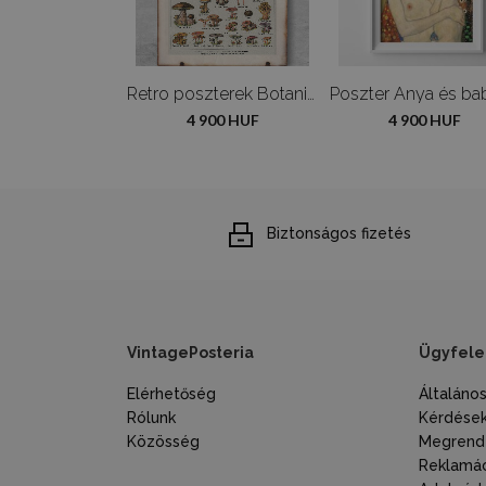
Retro poszterek Adolphe Millot Flowers
Retro poszterek Botanikus gomba gomba poszter
900 HUF
4 900 HUF
4 900 HUF
Biztonságos fizetés
VintagePosteria
Ügyfele
Elérhetőség
Általáno
Rólunk
Kérdések
Közösség
Megrende
Reklamác