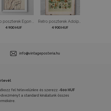
Retro poszterek Egon schiele meztelen lányok
Retro poszterek Adolphe Millot Flowers
4 900 HUF
4 900 HUF
4 900 H
info@vintageposteria.hu
írlevél
ratkozz fel hírlevelünkre és szerezz
-600 HUF
edvezményt a standard kínálatunk összes
ermékére.