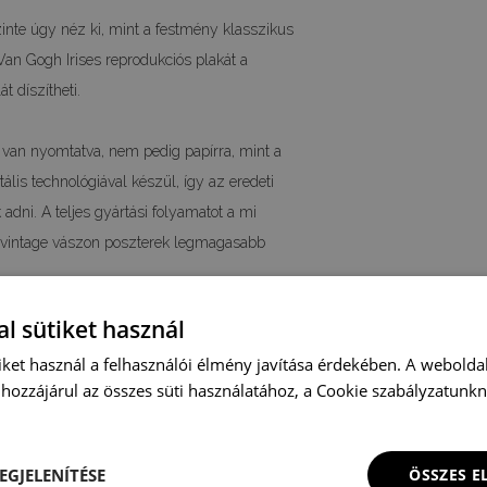
szinte úgy néz ki, mint a festmény klasszikus
an Gogh Irises reprodukciós plakát a
t díszítheti.
 van nyomtatva, nem pedig papírra, mint a
lis technológiával készül, így az eredeti
adni. A teljes gyártási folyamatot a mi
a vintage vászon poszterek legmagasabb
- 21x29,7cm, A3 - 29,7x42cm, A2 - 42x59,4cm i
l sütiket használ
b, nem szabványos méretű, retro stílusú
iket használ a felhasználói élmény javítása érdekében. A webolda
ot.
hozzájárul az összes süti használatához, a Cookie szabályzatunk
 for an unique decoration, we recommend a
EGJELENÍTÉSE
ÖSSZES 