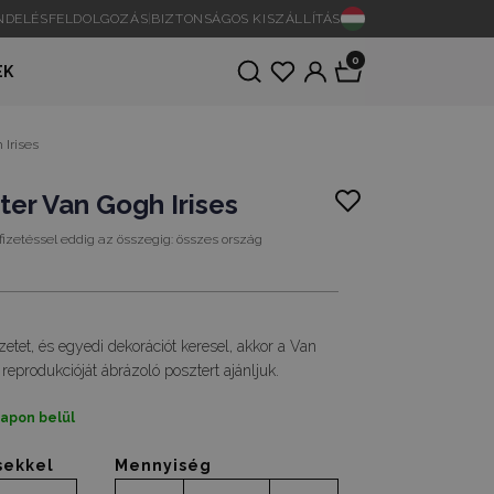
ENDELÉSFELDOLGOZÁS
|
BIZTONSÁGOS KISZÁLLÍTÁS
0
EK
 Irises
ter Van Gogh Irises
fizetéssel eddig az összegig:
összes ország
tet, és egyedi dekorációt keresel, akkor a Van
reprodukcióját ábrázoló posztert ajánljuk.
napon belül
sekkel
Mennyiség