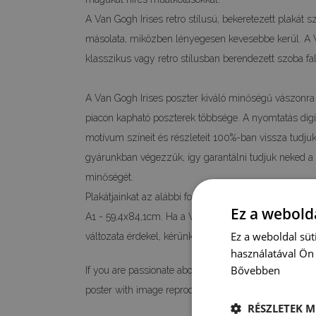
A Van Gogh Irises retro stílusú, bekeretezett plakát 
másolata, miközben lényegesen kevesebbe kerül. A V
klasszikus vagy retro stílusban berendezett szoba falá
A Van Gogh Irises poszter kiváló minőségű vászonra
piacon kapható poszterek többsége. A nyomtatás digitá
motívum színeit és részleteit 100%-ban vissza tudjuk 
gyárunkban végezzük, így garantálni tudjuk neked 
minőségét.
Plakátjainkat az alábbi formátumokban kínáljuk: A4 
Ez a webolda
A1 - 59,4x84,1cm. Ha a Van Gogh Irises poszter egyé
Ez a weboldal süt
változata érdekel, kérünk, vedd fel velünk a kapcsolat
használatával Ön 
Bővebben
If you are passionate about painting and are looking
poster with image reproduction Van Gogh Irises.
RÉSZLETEK M