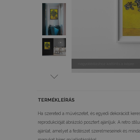
nagyobbításhoz kattints a képre
TERMÉKLEÍRÁS
Ha szereted a művészetet, és egyedi dekorációt kere
reprodukcióját ábrázoló posztert ajánljuk. A retro stí
ajánlat, amelyet a festészet szerelmeseinek és minda
magukat híres műalkotásokkal.