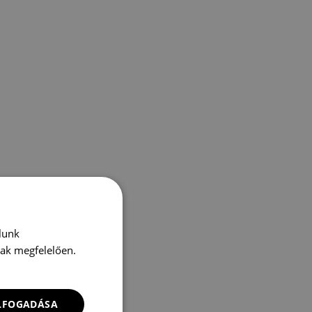
lunk
nak megfelelően.
ELFOGADÁSA