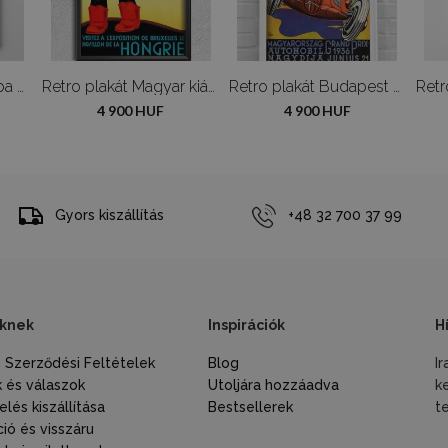
Poszter Anya és baba Gustav Klimt
Retro plakát Magyar kiállítás
Retro plakát Budapest MAGYARHORZAG GRAND PRIX AUTO
4 900 HUF
4 900 HUF
Gyors kiszállítás
+48 32 700 37 99
knek
Inspirációk
H
s Szerződési Feltételek
Blog
I
 és válaszok
Utoljára hozzáadva
k
lés kiszállítása
Bestsellerek
t
ió és visszáru