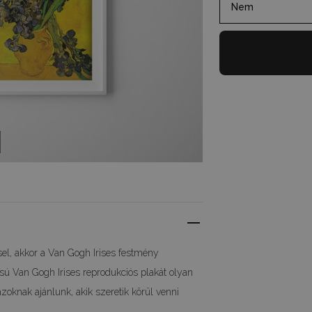
Nem
sel, akkor a Van Gogh Irises festmény
lusú Van Gogh Irises reprodukciós plakát olyan
zoknak ajánlunk, akik szeretik körül venni