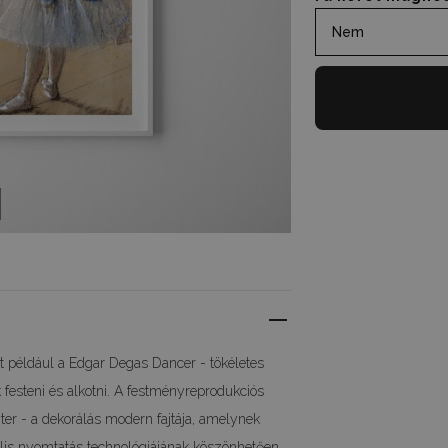
Nem
 például a Edgar Degas Dancer - tökéletes
 festeni és alkotni. A festményreprodukciós
ter - a dekorálás modern fajtája, amelynek
ális nyomtatás technológiájának köszönhetően