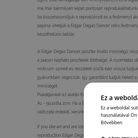
ma már bármilyen képet pontosan reprodukálhatunk s
ha összehasonlítjuk a reprodukciót és a festményt á
papírra vihetjük a Edgar Degas Dancer retro festmén
készíthetünk belőle.
A Edgar Degas Dancer poszter kiváló minőségű vász
a piacon kapható poszterek többsége. A nyomtatás digi
motívum színeit és részleteit 100%-ban vissza tudjuk 
gyárunkban végezzük, így garantálni tudjuk neked 
minőségét.
Plakátjainkat az alábbi formátumokban kínáljuk: A4 
Ez a webolda
A1 - 59,4x84,1cm. Ha a Edgar Degas Dancer poszter 
Ez a weboldal süt
változata érdekel, kérünk, vedd fel velünk a kapcsolat
használatával Ön 
Bővebben
If you like art and are looking for an interesting de
reproduction Edgar Degas Dancer.