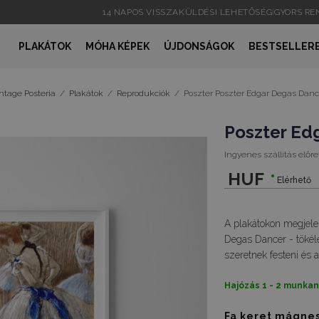
14 NAPOS VISSZAKÜLDÉSI LEHETŐSÉG
|
GYORS R
PLAKÁTOK
MÓHA KÉPEK
ÚJDONSÁGOK
BESTSELLER
ntage Posteria
/
Plakátok
/
Reprodukciók
/
Poszter Poszter Edgar Degas Danc
Poszter Ed
Ingyenes szállítás előre
HUF
Elérhető
A plakátokon megjele
Degas Dancer - tökéle
szeretnek festeni és a
Hajózás 1 - 2 munka
Fa keret mágne