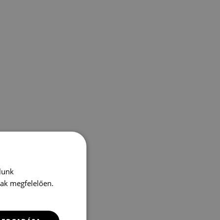
lunk
nak megfelelően.