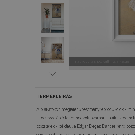
nagyobbításhoz kattints a képre
TERMÉKLEÍRÁS
A plakátokon megjelenő festményreprodukciók - mint
faldekorációs ötlet mindazok számára, akik szeretnek
poszterek - például a Edgar Degas Dancer retro posz
egyre több támogatója van. A fényképezés és a digit