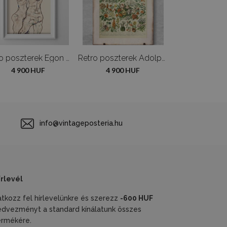
Retro poszterek Egon schiele meztelen lányok
Retro poszterek Adolphe Millot Flowers
4 900 HUF
4 900 HUF
4 900 H
info@vintageposteria.hu
írlevél
ratkozz fel hírlevelünkre és szerezz
-600 HUF
edvezményt a standard kínálatunk összes
ermékére.