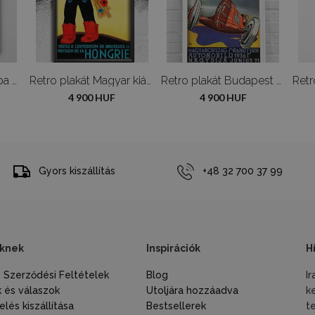
Poszter Anya és baba Gustav Klimt
Retro plakát Magyar kiállítás
Retro plakát Budapest MAGYARHORZAG GRAND PRIX AUTO
4 900 HUF
4 900 HUF
Gyors kiszállítás
+48 32 700 37 99
knek
Inspirációk
H
s Szerződési Feltételek
Blog
I
 és válaszok
Utoljára hozzáadva
k
lés kiszállítása
Bestsellerek
t