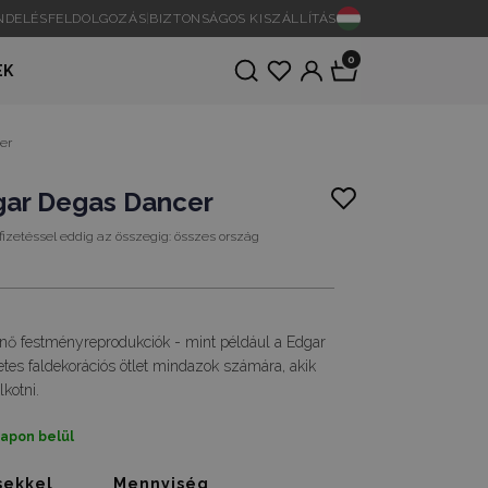
ENDELÉSFELDOLGOZÁS
|
BIZTONSÁGOS KISZÁLLÍTÁS
0
EK
er
gar Degas Dancer
fizetéssel eddig az összegig:
összes ország
nő festményreprodukciók - mint például a Edgar
tes faldekorációs ötlet mindazok számára, akik
lkotni.
napon belül
sekkel
Mennyiség