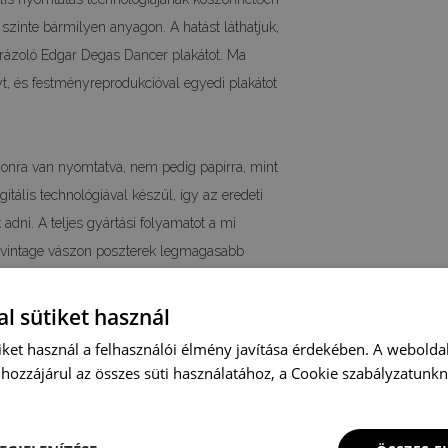
zinte bármilyen anyagon. A hatást láthatjuk,
brázoló Edgar Degas Dancer plakátot. Ma
yt, és festményreprodukcióval egyedi plakátot
onra van nyomtatva, nem pedig papírra, mint
tális technológiával készül, így az eredeti
adni. A teljes gyártási folyamatot a mi
a vintage vászon poszterek legmagasabb
- 21x29,7cm, A3 - 29,7x42cm, A2 - 42x59,4cm i
l sütiket használ
egyéb, nem szabványos méretű, retro stílusú
iket használ a felhasználói élmény javítása érdekében. A webolda
ot.
hozzájárul az összes süti használatához, a Cookie szabályzatunk
coration, we recommend a poster with image