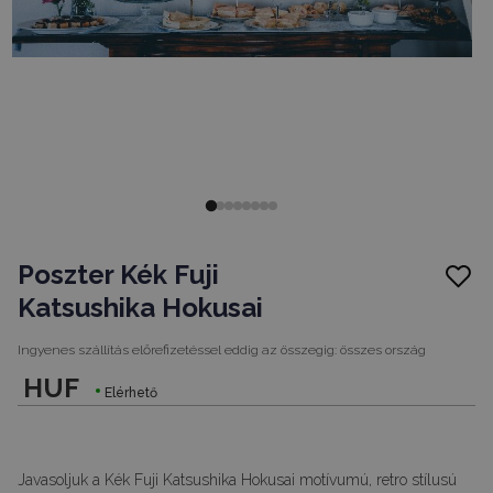
Poszter Kék Fuji
Katsushika Hokusai
Ingyenes szállítás előrefizetéssel eddig az összegig:
összes ország
HUF
Elérhető
Javasoljuk a Kék Fuji Katsushika Hokusai motívumú, retro stílusú