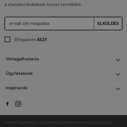
a standard kínálatunk összes termékére.
ELKÜLDÉS
Elfogadom
ÁSZF
VintagePosteria
Ügyfeleknek
Inspirációk
©2026 VintagePosteria — Az értékesítési platform tartalma szerzői jogi és