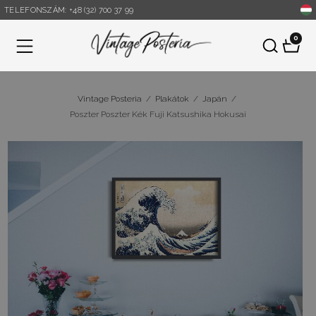
TELEFONSZÁM: +48 (32) 700 37 99
0
Menü
Vintage Posteria
/
Plakátok
/
Japán
/
Poszter Poszter Kék Fuji Katsushika Hokusai