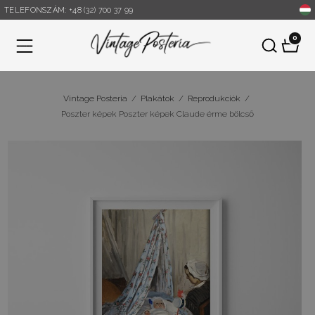
TELEFONSZÁM: +48 (32) 700 37 99
0
Menü
Vintage Posteria
/
Plakátok
/
Reprodukciók
/
Poszter képek Poszter képek Claude érme bölcső