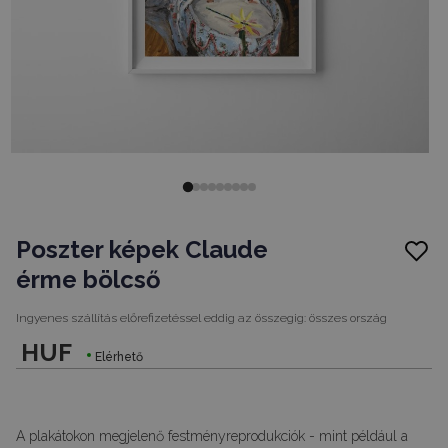
Poszter képek Claude
érme bölcső
Ingyenes szállítás előrefizetéssel eddig az összegig:
összes ország
HUF
Elérhető
A plakátokon megjelenő festményreprodukciók - mint például a