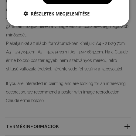
többsége. A nyomtatás digitális technológiával készül, így az
eredeti motívum színeit és részleteit 100%-ban vissza tudjuk adni.
RÉSZLETEK MEGJELENÍTÉSE
A teljes gyártási folyamatot a mi gyárunkban végezzük, így
garantálni tudjuk neked a vintage vászon poszterek legmagasabb
minőségét.
Plakátjainkat az alábbi formátumokban kínáljuk: A4 - 21x29,7cm,
A3 - 29,7x42cm, A2 - 42x59,4cm i A1 - 59,4x84,1cm. Ha a Claude
érme bölcső poszter egyéb, nem szabványos méretű, retro
stílusú változata érdekel, kérünk, vedd fel velünk a kapcsolatot.
If you are interested in painting and are looking for an interesting
decoration, we recommend a poster with image reproduction
Claude érme bölcső.
TERMÉKINFORMÁCIÓK