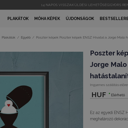
14 NAPOS VISSZAKÜLDÉSI LEHETŐSÉG
|
GYORS R
PLAKÁTOK
MÓHA KÉPEK
ÚJDONSÁGOK
BESTSELLER
Plakátok
/
Egyéb
/
Poszter képek Poszter képek ENSZ Hivatal a Jorge Malo 
Poszter ké
Jorge Malo
hatástalan
Ingyenes szállítás előre
HUF
Elérhető
Ez az egyedi ENSZ Hi
meghatározó dekoráci