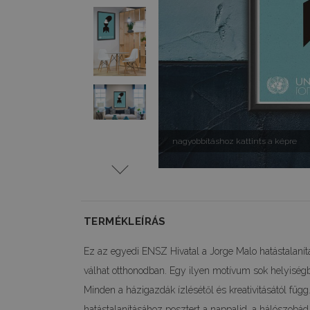
nagyobbításhoz kattints a képre
TERMÉKLEÍRÁS
Ez az egyedi ENSZ Hivatal a Jorge Malo hatástalaní
válhat otthonodban. Egy ilyen motívum sok helyiségbe 
Minden a házigazdák ízlésétől és kreativitásától füg
hatástalanításához posztert a nappalid, a hálószobád 