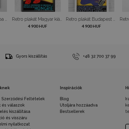
Poszter Anya és baba Gustav Klimt
Retro plakát Magyar kiállítás
Retro plakát Budapest MAGYARHORZAG GRAND PRIX AUTO
4 900 HUF
4 900 HUF
Gyors kiszállítás
+48 32 700 37 99
knek
Inspirációk
H
s Szerződési Feltételek
Blog
I
 és válaszok
Utoljára hozzáadva
k
lés kiszállítása
Bestsellerek
t
ió és visszáru
lmi nyilatkozat