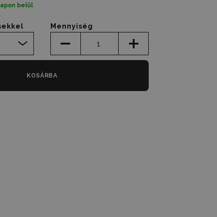
napon belül
sekkel
Mennyiség
KOSÁRBA