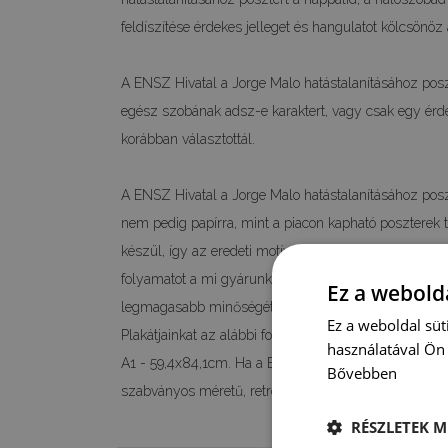
feldíszítése érdekes jelleget és hangulatot kölcsönöz 
A ENSZ Hivatal a Jorge Malo hatástalanításához posz
egész szobának adsz-e karaktert, vagy csak egy érde
korábban választottál.
A ENSZ Hivatal a Jorge Malo hatástalanításához pos
nem pedig papírra, mint a piacon kapható poszterek t
készül, így az eredeti motívum színeit és részleteit 1
folyamatot a mi gyárunkban végezzük, így garantálni
Ez a webolda
legmagasabb minőségét.
Ez a weboldal süt
Plakátjainkat az alábbi formátumokban kínáljuk: A4 
használatával Ön 
A1 - 59,4x84,1cm. Ha a ENSZ Hivatal a Jorge Malo h
Bővebben
szabványos méretű, retro stílusú változata érdekel, k
RÉSZLETEK M