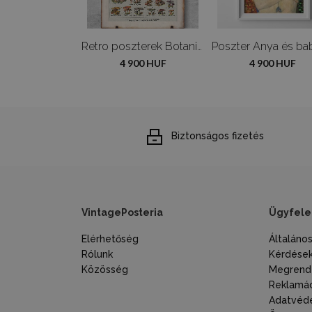
Retro poszterek Adolphe Millot Flowers
Retro poszterek Botanikus gomba gomba poszter
900 HUF
4 900 HUF
4 900 HUF
Biztonságos fizetés
VintagePosteria
Ügyfele
Elérhetőség
Általáno
Rólunk
Kérdések
Közösség
Megrende
Reklamác
Adatvéde