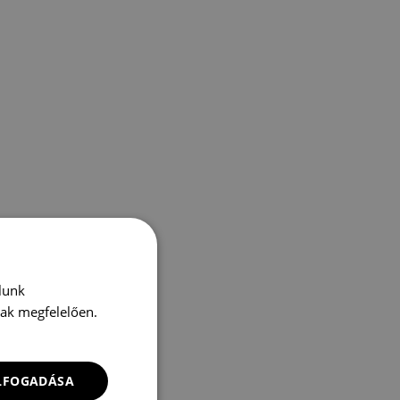
lunk
nak megfelelően.
ELFOGADÁSA