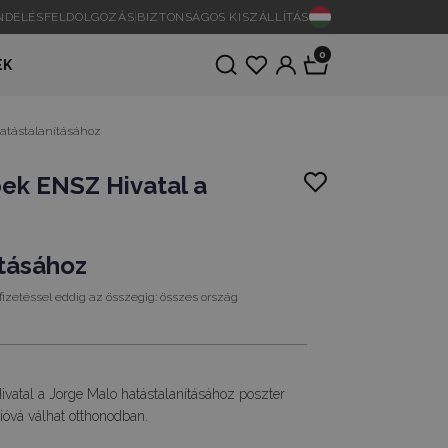
ENDELÉSFELDOLGOZÁS
|
BIZTONSÁGOS KISZÁLLÍTÁS
0
EK
hatástalanításához
pek ENSZ Hivatal a
ításához
fizetéssel eddig az összegig:
összes ország
vatal a Jorge Malo hatástalanításához poszter
óvá válhat otthonodban.