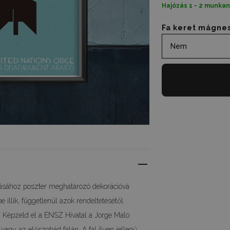
Hajózás 1 - 2 munka
Fa keret mágne
Nem
tásához poszter meghatározó dekorációvá
illik, függetlenül azok rendeltetésétől.
g. Képzeld el a ENSZ Hivatal a Jorge Malo
vagy az előszobád falán. A fal ilyen jellegű