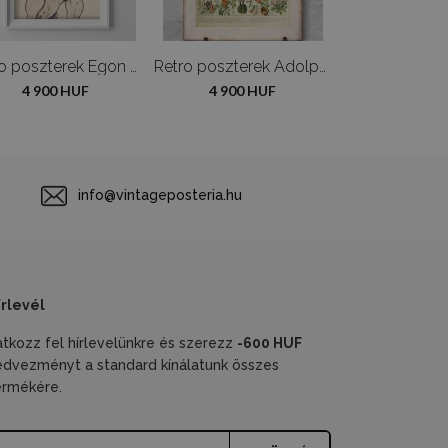
Retro poszterek Egon schiele meztelen lányok
Retro poszterek Adolphe Millot Flowers
4 900 HUF
4 900 HUF
4 900 H
info@vintageposteria.hu
írlevél
ratkozz fel hírlevelünkre és szerezz
-600 HUF
edvezményt a standard kínálatunk összes
ermékére.