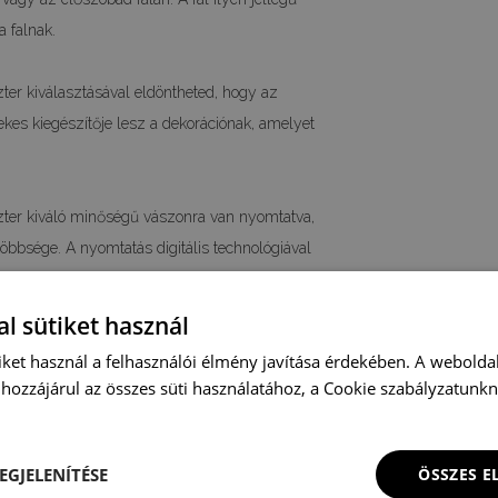
a falnak.
ter kiválasztásával eldöntheted, hogy az
kes kiegészítője lesz a dekorációnak, amelyet
zter kiváló minőségű vászonra van nyomtatva,
öbbsége. A nyomtatás digitális technológiával
00%-ban vissza tudjuk adni. A teljes gyártási
 tudjuk neked a vintage vászon poszterek
l sütiket használ
iket használ a felhasználói élmény javítása érdekében. A webolda
- 21x29,7cm, A3 - 29,7x42cm, A2 - 42x59,4cm i
hozzájárul az összes süti használatához, a Cookie szabályzatunk
atástalanításához poszter egyéb, nem
érünk, vedd fel velünk a kapcsolatot.
EGJELENÍTÉSE
ÖSSZES 