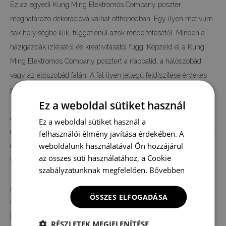
Ez az egyedi Kung Ming Elektromos Company poszter
meghatározó dekorációvá válhat otthonodban. Egy ilyen motívum
sok helyiségbe illik, függetlenül azok rendeltetésétől. Minden a
házigazdák ízlésétől és kreativitásától függ. Képzeld el a Kung
Ming Elektromos Company posztert a nappalid, a hálószobád
vagy az előszobád falán. A fal ilyen jellegű feldíszítése érdekes
jelleget és hangulatot kölcsönöz a falnak.
Ez a weboldal sütiket használ
A Kung Ming Elektromos Company poszter kiválasztásával
Ez a weboldal sütiket használ a
eldöntheted, hogy az egész szobának adsz-e karaktert, vagy csak
felhasználói élmény javítása érdekében. A
weboldalunk használatával Ön hozzájárul
egy érdekes kiegészítője lesz a dekorációnak, amelyet korábban
az összes süti használatához, a Cookie
választottál.
szabályzatunknak megfelelően.
Bővebben
A Kung Ming Elektromos Company poszter kiváló minőségű
ÖSSZES ELFOGADÁSA
vászonra van nyomtatva, nem pedig papírra, mint a piacon
kapható poszterek többsége. A nyomtatás digitális technológiával
RÉSZLETEK MEGJELENÍTÉSE