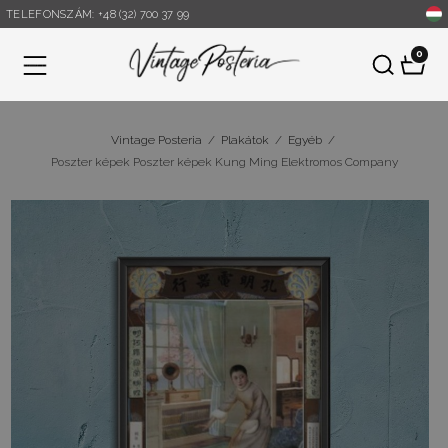
TELEFONSZÁM: +48 (32) 700 37 99
0
Menü
Vintage Posteria
/
Plakátok
/
Egyéb
/
Poszter képek Poszter képek Kung Ming Elektromos Company