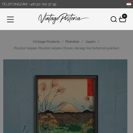
TELEFONSZÁM: +48 (32) 700 37 99
0
Menü
Vintage Posteria
/
Plakátok
/
Japán
/
Poszter képek Poszter képek Otsuki síkság Kai tartományokban