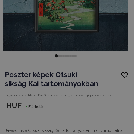
Poszter képek Otsuki
síkság Kai tartományokban
Ingyenes szállítás előrefizetéssel eddig az összegig:
összes ország
HUF
Elérhető
Javasoljuk a Otsuki síkság Kai tartományokban motívumú, retro