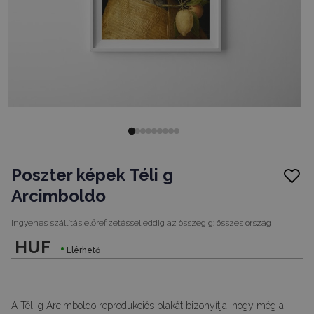
Poszter képek Téli g
Arcimboldo
Ingyenes szállítás előrefizetéssel eddig az összegig:
összes ország
HUF
Elérhető
A Téli g Arcimboldo reprodukciós plakát bizonyítja, hogy még a