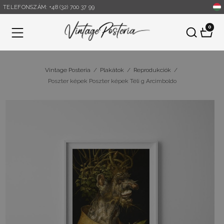
TELEFONSZÁM: +48 (32) 700 37 99
0
Menü
Vintage Posteria
/
Plakátok
/
Reprodukciók
/
Poszter képek Poszter képek Téli g Arcimboldo