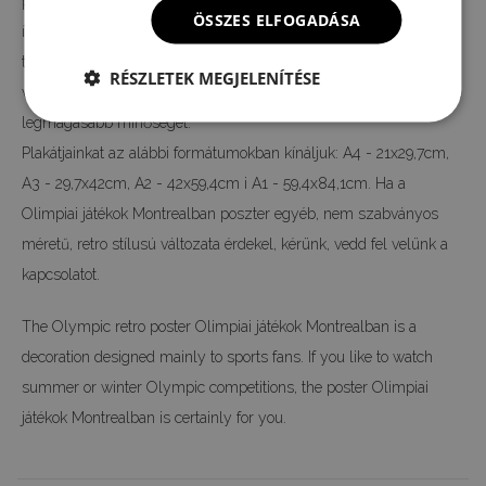
poszterek többsége. A nyomtatás digitális technológiával készül,
ÖSSZES ELFOGADÁSA
így az eredeti motívum színeit és részleteit 100%-ban vissza
tudjuk adni. A teljes gyártási folyamatot a mi gyárunkban
RÉSZLETEK MEGJELENÍTÉSE
végezzük, így garantálni tudjuk neked a vintage vászon poszterek
legmagasabb minőségét.
Plakátjainkat az alábbi formátumokban kínáljuk: A4 - 21x29,7cm,
A3 - 29,7x42cm, A2 - 42x59,4cm i A1 - 59,4x84,1cm. Ha a
Olimpiai játékok Montrealban poszter egyéb, nem szabványos
méretű, retro stílusú változata érdekel, kérünk, vedd fel velünk a
kapcsolatot.
The Olympic retro poster Olimpiai játékok Montrealban is a
decoration designed mainly to sports fans. If you like to watch
summer or winter Olympic competitions, the poster Olimpiai
játékok Montrealban is certainly for you.