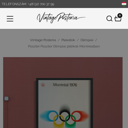
TELEFONSZÁM: +48 (32) 700 37 99
0
Menü
Vintage Posteria
/
Plakátok
/
Olimpiai
/
Poszter Poszter Olimpiai játékok Montrealban