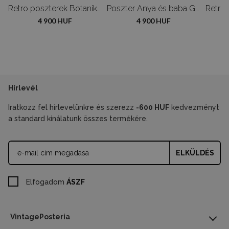
Adolphe Millot Flowers
Retro poszterek Botanikus gomba gomba poszter
Poszter Anya és baba Gustav Klimt
4 900 HUF
4 900 HUF
Hírlevél
Iratkozz fel hírlevelünkre és szerezz
-600 HUF
kedvezményt
a standard kínálatunk összes termékére.
ELKÜLDÉS
Elfogadom
ÁSZF
VintagePosteria