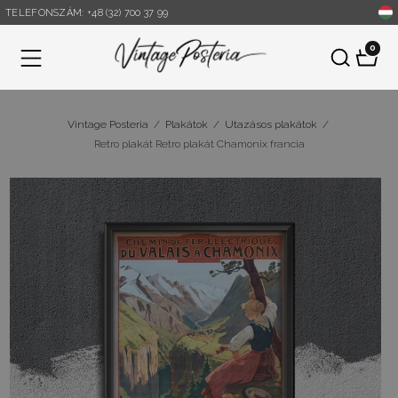
TELEFONSZÁM: +48 (32) 700 37 99
0
Menü
Vintage Posteria
/
Plakátok
/
Utazásos plakátok
/
Retro plakát Retro plakát Chamonix francia