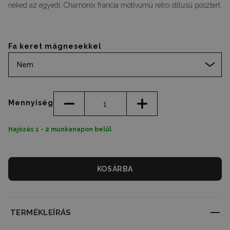
neked az egyedi, Chamonix francia motívumú retro stílusú posztert.
Fa keret mágnesekkel
Nem
Mennyiség
Hajózás 1 - 2 munkanapon belül
KOSÁRBA
TERMÉKLEÍRÁS