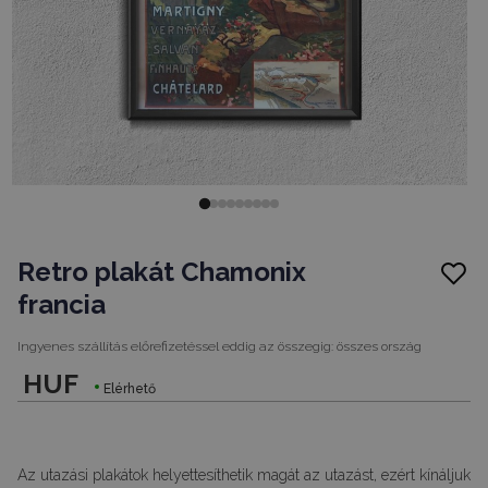
Retro plakát Chamonix
francia
Ingyenes szállítás előrefizetéssel eddig az összegig:
összes ország
HUF
Elérhető
Az utazási plakátok helyettesíthetik magát az utazást, ezért kínáljuk