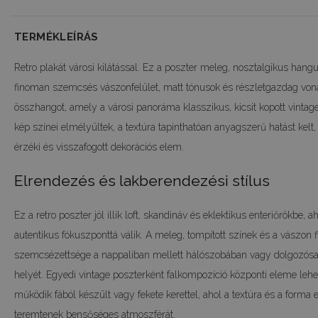
TERMÉKLEÍRÁS
Retro plakát városi kilátással. Ez a poszter meleg, nosztalgikus hangu
finoman szemcsés vászonfelület, matt tónusok és részletgazdag von
összhangot, amely a városi panoráma klasszikus, kicsit kopott vintage 
kép színei elmélyültek, a textúra tapinthatóan anyagszerű hatást kelt,
érzéki és visszafogott dekorációs elem.
Elrendezés és lakberendezési stílus
Ez a retro poszter jól illik loft, skandináv és eklektikus enteriőrökbe, 
autentikus fókuszponttá válik. A meleg, tompított színek és a vászon 
szemcsézettsége a nappaliban mellett hálószobában vagy dolgozósar
helyét. Egyedi vintage poszterként falkompozíció központi eleme lehet
működik fából készült vagy fekete kerettel, ahol a textúra és a forma
teremtenek bensőséges atmoszférát.