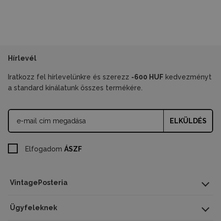
Hírlevél
Iratkozz fel hírlevelünkre és szerezz
-600 HUF
kedvezményt
a standard kínálatunk összes termékére.
ELKÜLDÉS
Elfogadom
ÁSZF
Poszter méretek
VintagePosteria
A4 – 21x29,7 cm
A3 – 29,7x42 cm
Ügyfeleknek
A2 – 42x59,5 cm