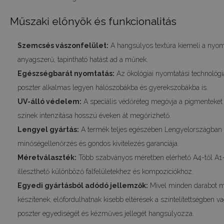
Műszaki előnyök és funkcionalitás
Szemcsés vászonfelület:
A hangsúlyos textúra kiemeli a nyoma
anyagszerű, tapintható hatást ad a műnek.
Egészségbarát nyomtatás:
Az ökológiai nyomtatási technológia
poszter alkalmas legyen hálószobákba és gyerekszobákba is.
UV-álló védelem:
A speciális védőréteg megóvja a pigmenteket a
színek intenzitása hosszú éveken át megőrizhető.
Lengyel gyártás:
A termék teljes egészében Lengyelországban k
minőségellenőrzés és gondos kivitelezés garanciája.
Méretválaszték:
Több szabványos méretben elérhető A4-től A1-
illeszthető különböző falfelületekhez és kompozíciókhoz.
Egyedi gyártásból adódó jellemzők:
Mivel minden darabot m
készítenek, előfordulhatnak kisebb eltérések a színtelítettségben 
poszter egyediségét és kézműves jellegét hangsúlyozza.