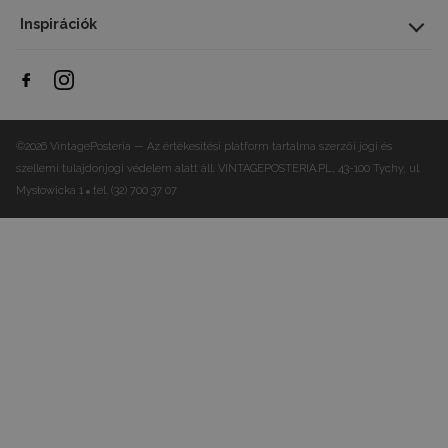
A1 – 59,5x84 cm
Inspirációk
©2026 VintagePosteria — Az értékesítési platform tartalma szerzői jogi és
szellemi tulajdonjogi védelem alatt áll.
VINTAGEPOSTERIA.PL, 43-100 Tychy, ul.
Mysłowicka 1
tel. (32) 700 37 07