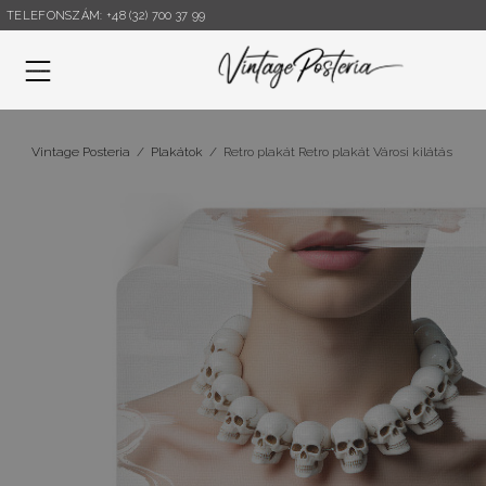
TELEFONSZÁM: +48 (32) 700 37 99
Menü
Vintage Posteria
/
Plakátok
/
Retro plakát Retro plakát Városi kilátás