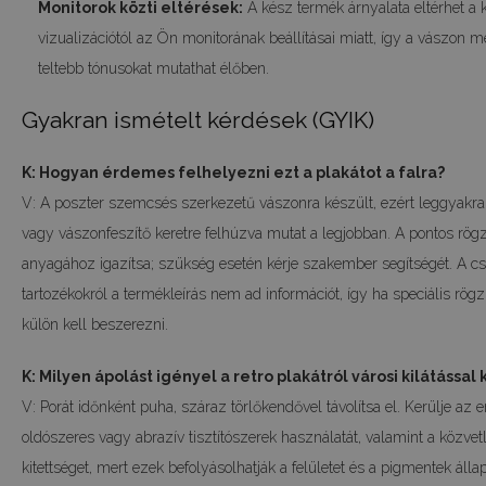
Monitorok közti eltérések:
A kész termék árnyalata eltérhet a 
vizualizációtól az Ön monitorának beállításai miatt, így a vászon 
teltebb tónusokat mutathat élőben.
Gyakran ismételt kérdések (GYIK)
K: Hogyan érdemes felhelyezni ezt a plakátot a falra?
V: A poszter szemcsés szerkezetű vászonra készült, ezért leggyakra
vagy vászonfeszítő keretre felhúzva mutat a legjobban. A pontos rögzí
anyagához igazítsa; szükség esetén kérje szakember segítségét. A c
tartozékokról a termékleírás nem ad információt, így ha speciális rögzí
külön kell beszerezni.
K: Milyen ápolást igényel a retro plakátról városi kilátással
V: Porát időnként puha, száraz törlőkendővel távolítsa el. Kerülje az e
oldószeres vagy abrazív tisztítószerek használatát, valamint a közvetl
kitettséget, mert ezek befolyásolhatják a felületet és a pigmentek állap