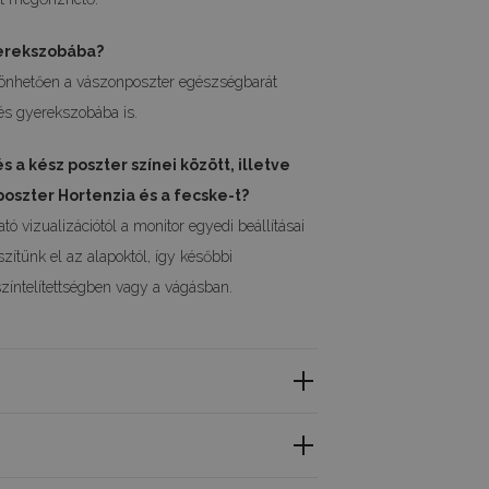
yerekszobába?
szönhetően a vászonposzter egészségbarát
 és gyerekszobába is.
s a kész poszter színei között, illetve
poszter Hortenzia és a fecske-t?
tó vizualizációtól a monitor egyedi beállításai
ítünk el az alapoktól, így későbbi
zíntelítettségben vagy a vágásban.
ek elegáns és művészi stílust kölcsönöznek belső