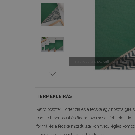
nagyobbításhoz kattints a képre
TERMÉKLEÍRÁS
Retro poszter Hortenzia és a fecske egy nosztalgiku
pasztell tónusokat és finom, szemcsés felületet idé
formái és a fecske mozdulata könnyed, légies kompoz
színek kézzel fogott érzetet keltenek.