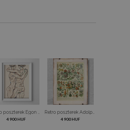
Retro poszterek Egon schiele meztelen lányok
Retro poszterek Adolphe Millot Flowers
4 900 HUF
4 900 HUF
4 900 H