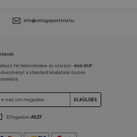
info@vintageposteria.hu
írlevél
ratkozz fel hírlevelünkre és szerezz
-600 HUF
edvezményt a standard kínálatunk összes
ermékére.
ELKÜLDÉS
Elfogadom
ÁSZF