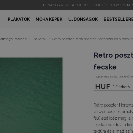
14 NAPOS VISSZAKÜLDÉSI LEHETŐSÉG
|
GYORS R
PLAKÁTOK
MÓHA KÉPEK
ÚJDONSÁGOK
BESTSELLER
Vintage Posteria
/
Plakátok
/
Retro poszter Retro poszter Hortenzia és a fecske
Retro poszt
fecske
Ingyenes szállítás előre
HUF
Elérhető
Retro poszter Hortenz
vászonposzter, amely
felületet idéz meg; a
fecske mozdulata kön
textúra és a matt szín