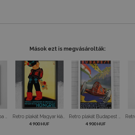
zetű vászonra készül, amely kiválóan kiemeli a
i időt a termék adatlapján találod, mi pedig
ológiai nyomtatási technológiának köszönhetően
 leghamarabb feladjuk.
 hálószobákba és gyerekszobákba is.
ciális védőréteg pedig megóvja a pigmenteket a
elésedet. A részleteket az „Elállási jog”
 hosszú éveken át. A termék teljes egészében
Mások ezt is megvásárolták:
ató vizualizációtól az Ön monitorának egyedi
t is megváltoztathatjuk – írj nekünk, és
elés leadása után az alapoktól készítünk el,
s esetén előfordulhatnak különbségek a
Poszter Anya és baba Gustav Klimt
Retro plakát Magyar kiállítás
Retro plakát Budapest MAGYARHORZAG GRAND PRIX AUTO
4 900 HUF
4 900 HUF