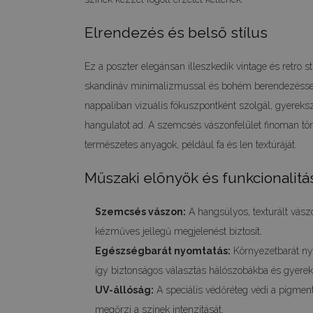
Elrendezés és belső stílus
Ez a poszter elegánsan illeszkedik vintage és retro s
skandináv minimalizmussal és bohém berendezéssel
nappaliban vizuális fókuszpontként szolgál, gyereks
hangulatot ad. A szemcsés vászonfelület finoman tör
természetes anyagok, például fa és len textúráját.
Műszaki előnyök és funkcionalitá
Szemcsés vászon:
A hangsúlyos, texturált vászo
kézműves jellegű megjelenést biztosít.
Egészségbarát nyomtatás:
Környezetbarát nyo
így biztonságos választás hálószobákba és gyere
UV-állóság:
A speciális védőréteg védi a pigment
megőrzi a színek intenzitását.