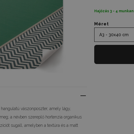
Hajózás 3 - 4 munkan
Méret
A3 - 30x40 cm
s hangulatú vászonposzter, amely lágy,
z meg; a névben szereplő hortenzia organikus
íciót sugall, amelyben a textúra és a matt