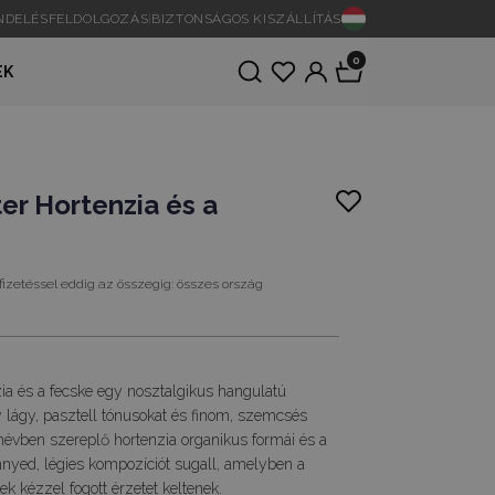
ENDELÉSFELDOLGOZÁS
|
BIZTONSÁGOS KISZÁLLÍTÁS
0
EK
er Hortenzia és a
fizetéssel eddig az összegig:
összes ország
ia és a fecske egy nosztalgikus hangulatú
 lágy, pasztell tónusokat és finom, szemcsés
 névben szereplő hortenzia organikus formái és a
nyed, légies kompozíciót sugall, amelyben a
ek kézzel fogott érzetet keltenek.