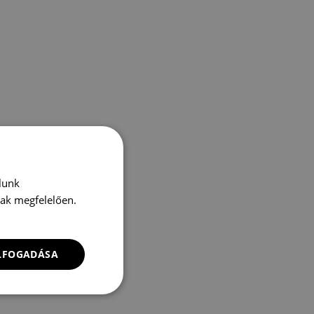
lunk
nak megfelelően.
ELFOGADÁSA