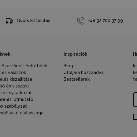
Gyors kiszállítás
+48 32 700 37 99
knek
Inspirációk
H
s Szerződési Feltételek
Blog
I
 és válaszok
Utoljára hozzáadva
k
lés kiszállítása
Bestsellerek
t
éretek
ió és visszáru
lmi nyilatkozat
relési útmutató
,7 cm
s szabályzat
42 cm
től való elállás joga
,5 cm
4 cm