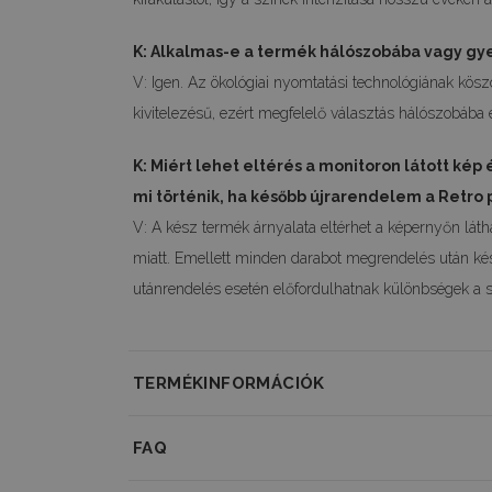
K: Alkalmas-e a termék hálószobába vagy g
V: Igen. Az ökológiai nyomtatási technológiának kö
kivitelezésű, ezért megfelelő választás hálószobába
K: Miért lehet eltérés a monitoron látott kép é
mi történik, ha később újrarendelem a Retro 
V: A kész termék árnyalata eltérhet a képernyőn látha
miatt. Emellett minden darabot megrendelés után kész
utánrendelés esetén előfordulhatnak különbségek a s
TERMÉKINFORMÁCIÓK
Termékinformációk
FAQ
Egyedi vászonposztereink különleges dekorációk, amely
Mennyi idő alatt készül el a rendelésem?