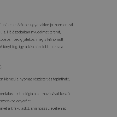
tílusú enteriőrökbe, ugyanakkor jól harmonizál
 is. Hálószobában nyugalmat teremt,
zobában pedig játékos, mégis kifinomult
ő fényt fog, így a kép közelebb hozza a
s
n kiemeli a nyomat részleteit és tapintható,
mtatási technológia alkalmazásával készül,
kszobákba egyaránt.
eket a kifakulástól, ami hosszú éveken át