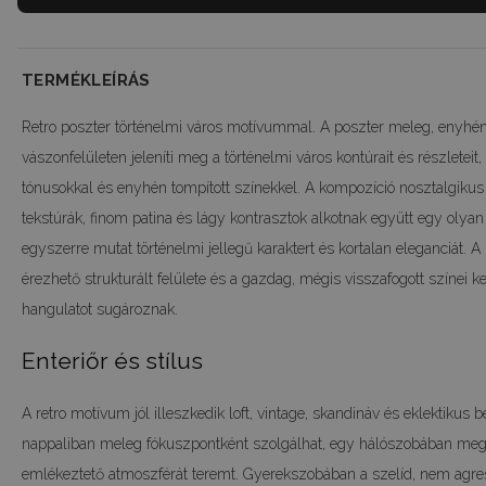
TERMÉKLEÍRÁS
Retro poszter történelmi város motívummal. A poszter meleg, enyh
vászonfelületen jeleníti meg a történelmi város kontúrait és részleteit
tónusokkal és enyhén tompított színekkel. A kompozíció nosztalgikus é
tekstúrák, finom patina és lágy kontrasztok alkotnak együtt egy olyan 
egyszerre mutat történelmi jellegű karaktert és kortalan eleganciát. A
érezhető strukturált felülete és a gazdag, mégis visszafogott színei k
hangulatot sugároznak.
Enteriőr és stílus
A retro motívum jól illeszkedik loft, vintage, skandináv és eklektikus 
nappaliban meleg fókuszpontként szolgálhat, egy hálószobában megn
emlékeztető atmoszférát teremt. Gyerekszobában a szelíd, nem agre