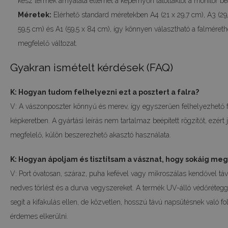
kész termék árnyalata eltérhet a képernyőn látottaktól a monitor beál
Méretek:
Elérhető standard méretekben A4 (21 x 29,7 cm), A3 (29,
59,5 cm) és A1 (59,5 x 84 cm), így könnyen választható a falméret
megfelelő változat.
Gyakran ismételt kérdések (FAQ)
K: Hogyan tudom felhelyezni ezt a posztert a falra?
V: A vászonposzter könnyű és merev, így egyszerűen felhelyezhető f
képkeretben. A gyártási leírás nem tartalmaz beépített rögzítőt, ezért j
megfelelő, külön beszerezhető akasztó használata.
K: Hogyan ápoljam és tisztítsam a vásznat, hogy sokáig megő
V: Port óvatosan, száraz, puha kefével vagy mikroszálas kendővel távol
nedves törlést és a durva vegyszereket. A termék UV-álló védőrétegg
segít a kifakulás ellen, de közvetlen, hosszú távú napsütésnek való fo
érdemes elkerülni.