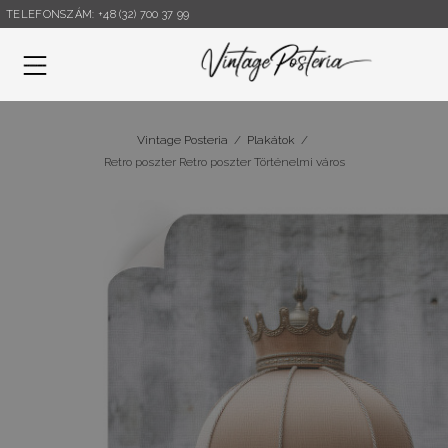
TELEFONSZÁM: +48 (32) 700 37 99
Menü
Vintage Posteria
/
Plakátok
/
Retro poszter Retro poszter Történelmi város