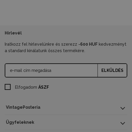
Hírlevél
Iratkozz fel hírlevelünkre és szerezz
-600 HUF
kedvezményt
a standard kínálatunk összes termékére.
ELKÜLDÉS
Elfogadom
ÁSZF
Poszter méretek
VintagePosteria
A4 – 21x29,7 cm
A3 – 29,7x42 cm
Ügyfeleknek
A2 – 42x59,5 cm
A1 – 59,5x84 cm