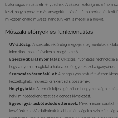
biztonságos vizuális élményt adnak. A vászon textúrája és a finom sz
teszi, hogy a poszter más anyagokkal, például fa bútorokkal és textíli
miközben önálló művészi hangsúlyként is megállja a helyét.
Műszaki előnyök és funkcionalitás
UV-állóság:
A speciális védőréteg megóvja a pigmenteket a kifaku
intenzitása hosszú éveken át megőrizhető.
Egészségbarát nyomtatás:
Ökológiai nyomtatási technológia al
hogy a nyomat megfelel a hálószoba és gyerekszoba igényeinek.
Szemcsés vászonfelület:
A hangsúlyos, texturált vászon kiemel
kézzelfogható, művészi karaktert ad a poszternek.
Helyi gyártás:
A termék teljes egészében Lengyelországban kész
helyi minőségellenőrzést és a gondos kivitelezést.
Egyedi gyártásból adódó eltérések:
Mivel minden darabot m
készítünk el, előfordulhatnak kisebb különbségek a színtelítettség