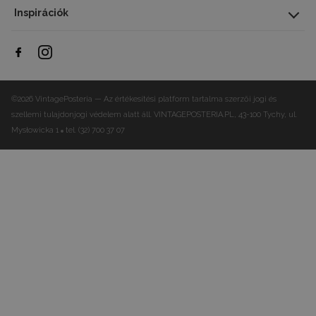
Inspirációk
©2026 VintagePosteria — Az értékesítési platform tartalma szerzői jogi és
szellemi tulajdonjogi védelem alatt áll.
VINTAGEPOSTERIA.PL, 43-100 Tychy, ul.
Mysłowicka 1
tel. (32) 700 37 07