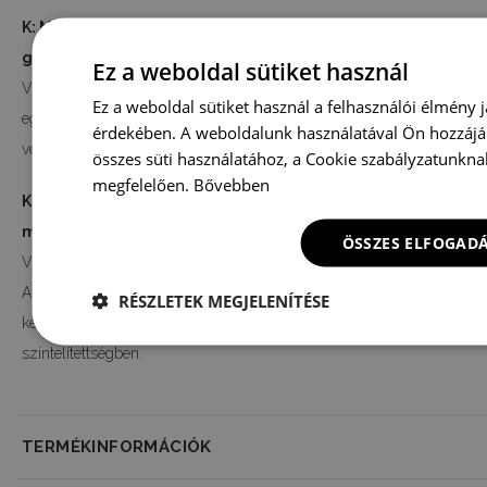
K: Mennyire tartós ez a vászonnyomat és alkalmas-e hálós
gyerekszobába?
Ez a weboldal sütiket használ
V: A nyomat szemcsés szerkezetű vászonra készül ökológiai nyomta
Ez a weboldal sütiket használ a felhasználói élmény j
egészségbarát kivitelezésű, ezért alkalmas hálószobába és gyerekszo
érdekében. A weboldalunk használatával Ön hozzájá
védőréteg és az UV-álló technológia hozzájárul a hosszú távú színta
összes süti használatához, a Cookie szabályzatunkna
megfelelően.
Bővebben
K: Milyen méretekben rendelhetem meg a retro posztert t
motívummal?
ÖSSZES ELFOGAD
V: A poszter több méretben elérhető: A4 (21×29,7 cm), A3 (29,7×42 cm
A1 (59,5×84 cm). Mivel minden darabot a megrendelés után készítünk
RÉSZLETEK MEGJELENÍTÉSE
későbbi utánrendelésnél előfordulhatnak kisebb eltérések a vágásba
színtelítettségben.
TERMÉKINFORMÁCIÓK