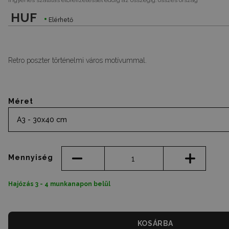
Ingyenes szállítás előrefizetéssel eddig az összegig:
összes ország
HUF
Elérhető
Retro poszter történelmi város motívummal.
Méret
A3 - 30x40 cm
Mennyiség
Hajózás 3 - 4 munkanapon belül
KOSÁRBA