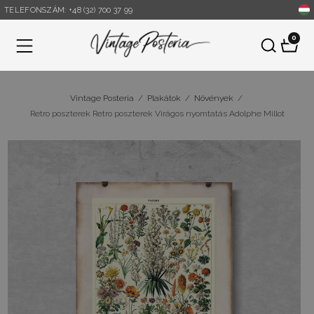
TELEFONSZÁM: +48 (32) 700 37 99
0
Menü
Vintage Posteria
/
Plakátok
/
Növények
/
Retro poszterek Retro poszterek Virágos nyomtatás Adolphe Millot