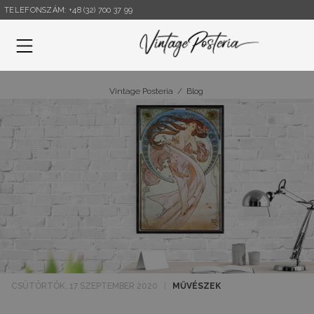
TELEFONSZÁM: +48 (32) 700 37 99
Menü
Vintage Posteria
/
Blog
CSÜTÖRTÖK, 17 SZEPTEMBER 2020
|
MŰVÉSZEK