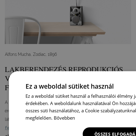
Alfons Mucha, Zodiac, 1896
LAKBERENDEZÉS REPRODUKCIÓS
VÁSZONPLAKÁTOK
Ez a weboldal sütiket használ
FELHASZNÁLÁSÁVAL
Ez a weboldal sütiket használ a felhasználói élmény j
érdekében. A weboldalunk használatával Ön hozzájá
A lakberendezésnek nem kell konzervatívnak lennie, de néha
összes süti használatához, a Cookie szabályzatunkna
érdemes kevésbé nyilvánvaló színkombinációkra és meglepő,
megfelelően.
Bővebben
látszólag nem egyező elemekre fogadni.
Az Alfons Mucha
festményeinek reprodukcióival
ellátott vászonposzterek
ÖSSZES ELFOGADÁ