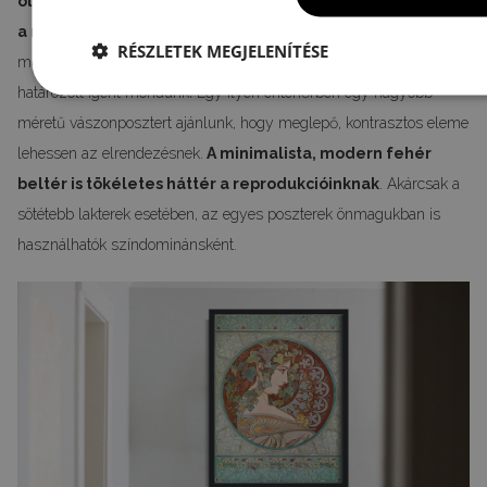
olyan kiegészítői, amelyek érdekes csavart jelenthetnek
a nyers stílusban fenntartott lakterekben.
Ipari, sötét beltér,
RÉSZLETEK MEGJELENÍTÉSE
megtört egy finom, virágokkal teli, ólomüveg kompozícióval - mi
határozott igent mondunk! Egy ilyen enteriőrben egy nagyobb
méretű vászonposztert ajánlunk, hogy meglepő, kontrasztos eleme
lehessen az elrendezésnek.
A minimalista, modern fehér
beltér is tökéletes háttér a reprodukcióinknak
. Akárcsak a
sötétebb lakterek esetében, az egyes poszterek önmagukban is
használhatók színdominánsként.