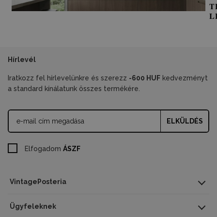
T
L
Hírlevél
Iratkozz fel hírlevelünkre és szerezz
-600 HUF
kedvezményt
a standard kínálatunk összes termékére.
ELKÜLDÉS
Elfogadom
ÁSZF
VintagePosteria
Ügyfeleknek