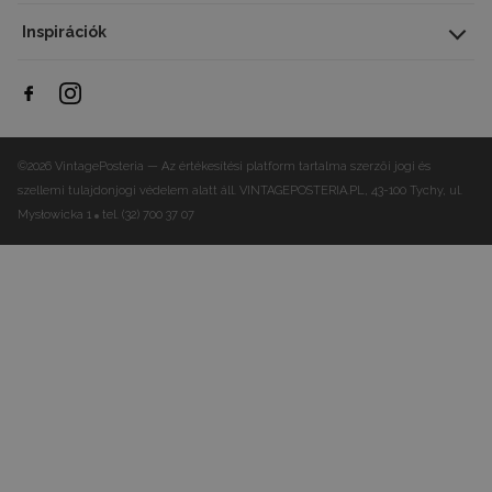
Inspirációk
©2026 VintagePosteria — Az értékesítési platform tartalma szerzői jogi és
szellemi tulajdonjogi védelem alatt áll.
VINTAGEPOSTERIA.PL, 43-100 Tychy, ul.
Mysłowicka 1
tel. (32) 700 37 07