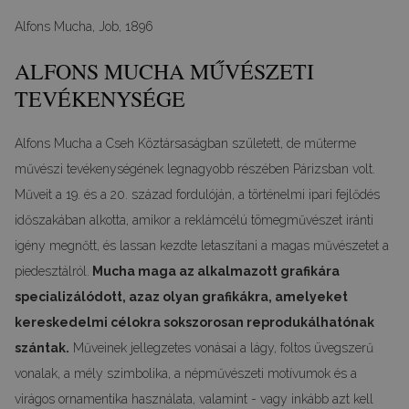
Alfons Mucha, Job, 1896
ALFONS MUCHA MŰVÉSZETI
TEVÉKENYSÉGE
Alfons Mucha a Cseh Köztársaságban született, de műterme
művészi tevékenységének legnagyobb részében Párizsban volt.
Műveit a 19. és a 20. század fordulóján, a történelmi ipari fejlődés
időszakában alkotta, amikor a reklámcélú tömegművészet iránti
igény megnőtt, és lassan kezdte letaszítani a magas művészetet a
piedesztálról.
Mucha maga az alkalmazott grafikára
specializálódott, azaz olyan grafikákra, amelyeket
kereskedelmi célokra sokszorosan reprodukálhatónak
szántak.
Műveinek jellegzetes vonásai a lágy, foltos üvegszerű
vonalak, a mély szimbolika, a népművészeti motívumok és a
virágos ornamentika használata, valamint - vagy inkább azt kell