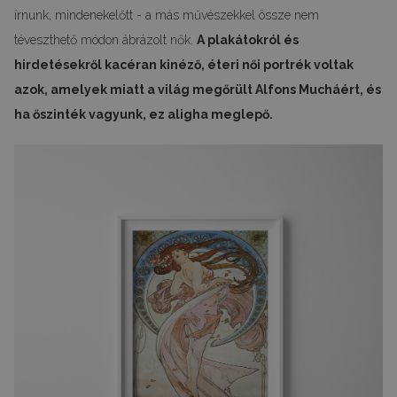
írnunk, mindenekelőtt - a más művészekkel össze nem
téveszthető módon ábrázolt nők.
A plakátokról és
hirdetésekről kacéran kinéző, éteri női portrék voltak
azok, amelyek miatt a világ megőrült Alfons Mucháért, és
ha őszinték vagyunk, ez aligha meglepő.