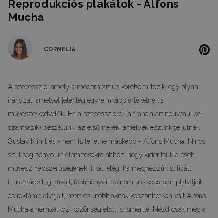
Reprodukciós plakátok - Alfons
Mucha
CORNELIA
A szecesszió, amely a modernizmus körébe tartozik, egy olyan
irányzat, amelyet jelenleg egyre inkább értékelnek a
művészetkedvelők. Ha a szecesszióról (a francia art nouveau-ból
származik) beszélünk, az első nevek, amelyek eszünkbe jutnak,
Gustav Klimt és - nem is lehetne másképp - Alfons Mucha. Nincs
szükség bonyolult elemzésekre ahhoz, hogy kiderítsük a cseh
művész népszerűségének titkát; elég, ha megnézzük stilizált
illusztrációit, grafikáit, festményeit és nem utolsósorban plakátjait
és reklámplakátjait, mert ez utóbbiaknak köszönhetően vált Alfons
Mucha a nemzetközi közönség előtt is ismertté. Nézd csak meg a