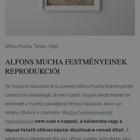
Alfons Mucha, Taniec, 1898
ALFONS MUCHA FESTMÉNYEINEK
REPRODUKCIÓI
Ha hozzánk hasonlóan te is szereted Alfons Mucha festményeinek
szecessziós eklektikáját, de nem tudod, hogyan rendezhetnéd be
belteredet a művész plakátjainak felhasználásával, akkor van
néhány ötletünk a számodra.
Mucha festményeinek
reprodukciói
nem csak a nappali, a hálószoba vagy a
lépcső feletti otthoni képtár díszítésére remek ötlet.
A
reklámstílus tökéletesen illik egy otthoni irodába, könyvtárba vagy,