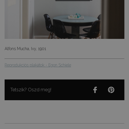
Alfons Mucha, Ivy, 1901
Reprodukciós plakátok - Egon Schiele
Tetszik? Oszd meg!