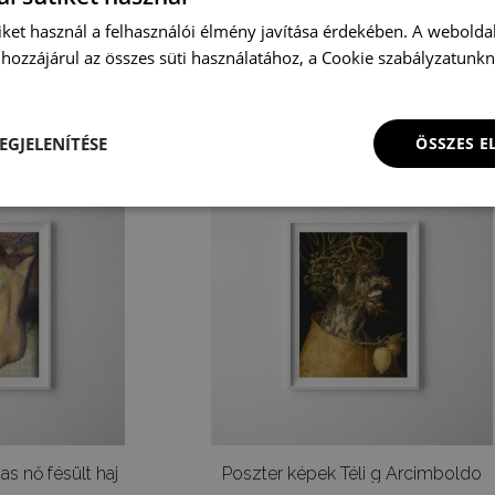
iket használ a felhasználói élmény javítása érdekében. A webolda
Poszter képek Edgar Degas a Bather sorozat
Poszter képek Álom ferdynand hodler
hozzájárul az összes süti használatához, a Cookie szabályzatunk
HUF
4 900 HUF
EGJELENÍTÉSE
ÖSSZES 
s nő fésült haj
Poszter képek Téli g Arcimboldo