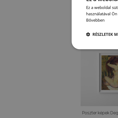
Ez a weboldal süt
használatával Ön 
4 900 
Bővebben
RÉSZLETEK M
Poszter képek Dega