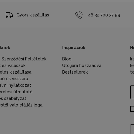
Gyors kiszállítás
+48 32 700 37 99
knek
Inspirációk
H
s Szerződési Feltételek
Blog
I
 és válaszok
Utoljára hozzáadva
k
lés kiszállítása
Bestsellerek
t
ió és visszáru
lmi nyilatkozat
relési útmutató
s szabályzat
től való elállás joga