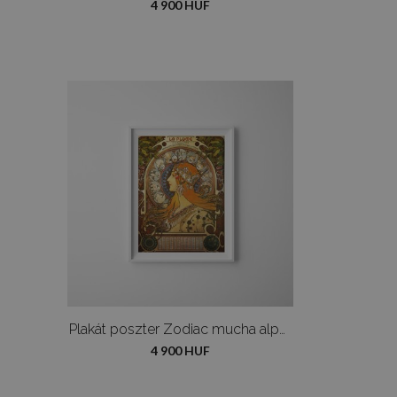
4 900 HUF
Plakát poszter Zodiac mucha alphonse
4 900 HUF