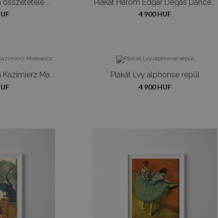
Plakát Suprematism összetétele Kazimierz Malewicz
Plakát Három Edgar Degas Dancers
HUF
4 900 HUF
Plakát Suprematism Kazimierz Malewicz
Plakát Lvy alphonse repül
HUF
4 900 HUF