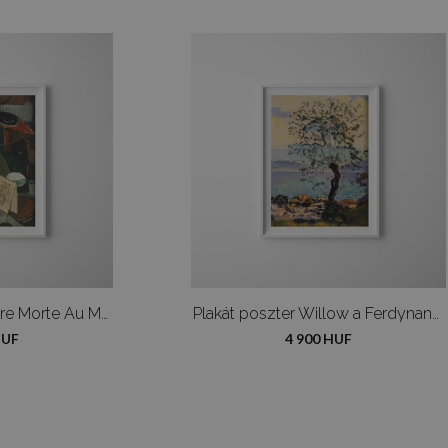
Plakát poszter Nature Morte Au Menu et Au Siphon Louis Marcooussis
Plakát poszter Willow a Ferdynand Hodler-tónál
HUF
4 900 HUF