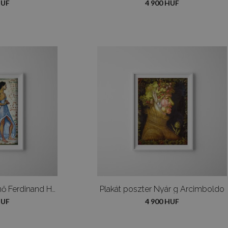
HUF
4 900 HUF
Plakát poszter Két nő Ferdinand Hodler virágokban
Plakát poszter Nyár g Arcimboldo
HUF
4 900 HUF