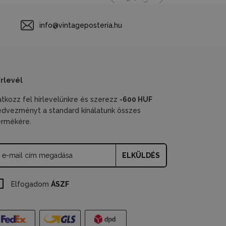
info@vintageposteria.hu
írlevél
ratkozz fel hírlevelünkre és szerezz
-600 HUF
edvezményt a standard kínálatunk összes
ermékére.
ELKÜLDÉS
Elfogadom
ÁSZF