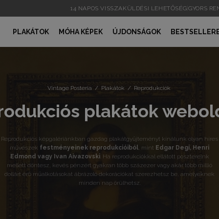
14 NAPOS VISSZAKÜLDÉSI LEHETŐSÉG
|
GYORS R
PLAKÁTOK
MÓHA KÉPEK
ÚJDONSÁGOK
BESTSELLER
Vintage Posteria
/
Plakátok
/
Reprodukciók
rodukciós plakátok webold
Reprodukciós képgalériánkban gazdag plakátgyűjteményt kínálunk olyan híres
művészek
festményeinek reprodukcióiból
, mint
Edgar Degi, Henri
Edmond vagy Ivan Aivazovski
. Ha reprodukciókkal ellátott posztereink
mellett döntesz, kevés pénzért gyakran több százezer vagy akár több millió
dollárt érő műalkotásokat ábrázoló dekorációkat szerezhetsz be, amelyeknek
minden nap örülhetsz.