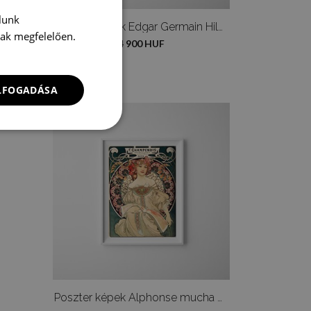
lunk
Poszter képek Edgar Germain Hilaire Degas
nak megfelelően.
4 900 HUF
ELFOGADÁSA
Poszter képek Alphonse mucha poszter réverie