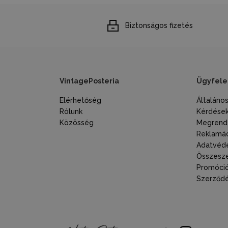
Biztonságos fizetés
VintagePosteria
Ügyfele
Elérhetőség
Általáno
Rólunk
Kérdések
Közösség
Megrende
Reklamác
Adatvéde
Összesze
Promóció
Szerződés