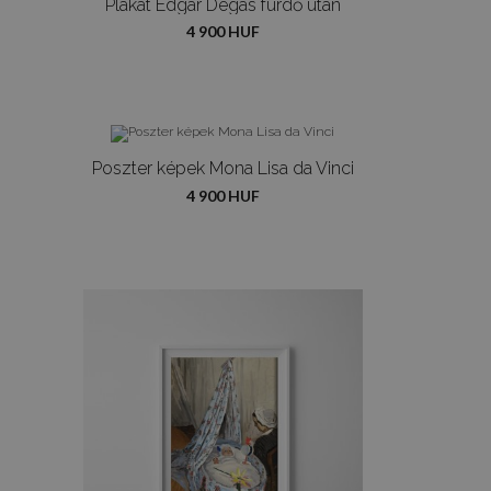
Plakát Edgar Degas fürdő után
4 900 HUF
Poszter képek Mona Lisa da Vinci
4 900 HUF