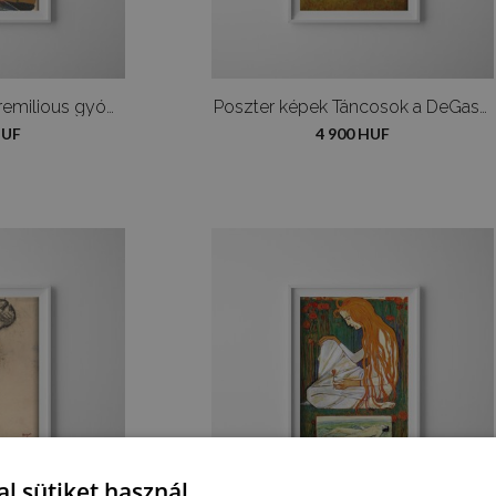
Poszter képek Eric remilious gyógyszertár az utcán
Poszter képek Táncosok a DeGas Edgar Barban
HUF
4 900 HUF
l sütiket használ