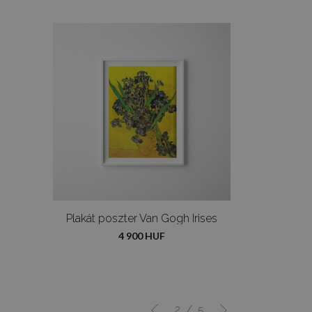
Plakát poszter Van Gogh Irises
4 900 HUF
/
2
5