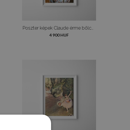
Poszter képek Claude érme bölcső
4 900 HUF