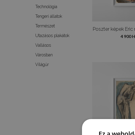
Technológia
Tengeri állatok
Természet
Utazásos plakátok
4 900 
Vallásos
Városban
Világűr
Ez a webolda