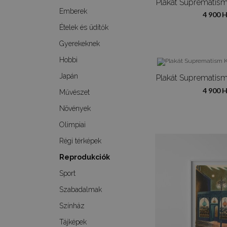
Emberek
4 900 
Ételek és üdítők
Gyerekeknek
Hobbi
Japán
4 900 
Művészet
Növények
Olimpiai
Régi térképek
Reprodukciók
Sport
Szabadalmak
Színház
Tájképek